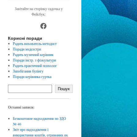
Завітайте на сторінку садочка у
Фейсбук:
https://www.facebook.com/dnz4
Корисні поради
Радить вихователь-методист
Поради медсестри
Радить музичний керівник
Поради інстр. з фізкультури
Радить практичний психолог
Запобігання булінгу
Поради керівника гуртка
Пошук
Останні записи:
Безкоштовне надходження по ЗДО
№ 46
Звіт про надходження і
використання коштів, отриманих як