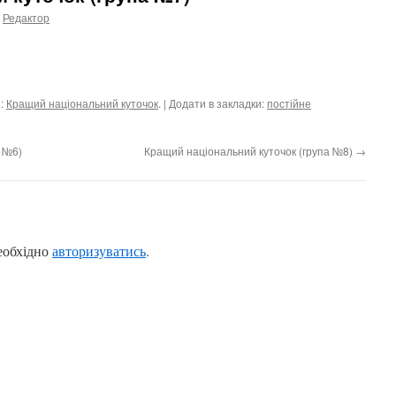
Редактор
и:
Кращий національний куточок
. | Додати в закладки:
постійне
 №6)
Кращий національний куточок (група №8)
→
еобхідно
авторизуватись
.