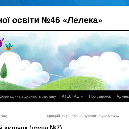
ої освіти №46 «Лелека»
нформаційна відкритість закладу
АТЕСТАЦІЯ
Про садочок
Адміні
 №6)
Кращий національний куточок (група №8)
→
 куточок (група №7)