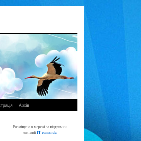
страція
Архів
Розміщено в мережі за підтримки
компанії
IT comanda