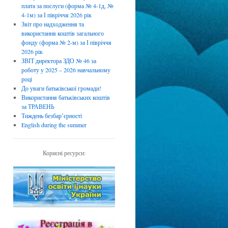
плата за послуги (форма № 4-1д, №
4-1м) за І півріччя 2026 рік
Звіт про надходження та
використання коштів загального
фонду (форма № 2-м) за І півріччя
2026 рік
ЗВІТ директора ЗДО № 46 за
роботу у 2025 – 2026 навчальному
році
До уваги батьківської громади!
Використання батьківських коштів
за ТРАВЕНЬ
Тиждень безбарʼєрності
English during the summer
Корисні ресурси: