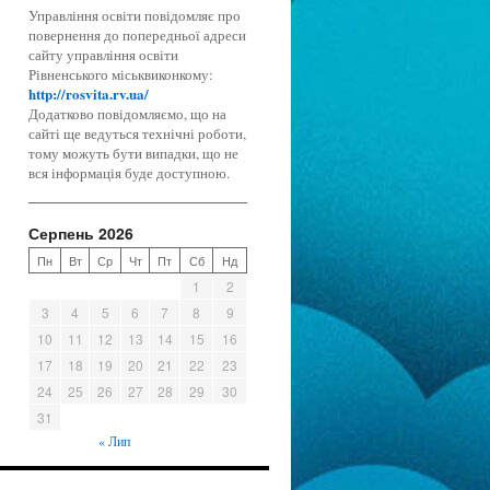
Управління освіти повідомляє про
повернення до попередньої адреси
сайту управління освіти
Рівненського міськвиконкому:
http://rosvita.rv.ua/
Додатково повідомляємо, що на
сайті ще ведуться технічні роботи,
тому можуть бути випадки, що не
вся інформація буде доступною.
Серпень 2026
Пн
Вт
Ср
Чт
Пт
Сб
Нд
1
2
3
4
5
6
7
8
9
10
11
12
13
14
15
16
17
18
19
20
21
22
23
24
25
26
27
28
29
30
31
« Лип