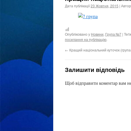
Дата публікації
23 Жовтня, 2015
| Автор
Опубліковано у
Новини
,
Група №7
| Теґ
посилання на публікацію
.
←
Кращий національний куточок (група
Залишити відповідь
Щоб відправити коментар вам н