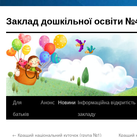
Перейти
до
Заклад дошкільної освіти №
вмісту
Для
Анонс
Новини
Інформаційна відкритість
батьків
закладу
←
Кращий національний куточок (група №1)
Кращий н