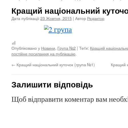
Кращий національний куточо
Дата публікації
23 Жовтня, 2015
| Автор
Редактор
Опубліковано у
Новини
,
Група №2
| Теґи:
Кращий національни
постійне посилання на публікацію
.
←
Кращий національний куточок (група №1)
Кращий н
Залишити відповідь
Щоб відправити коментар вам необ