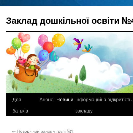
Перейти
до
Заклад дошкільної освіти №
вмісту
Для
Анонс
Новини
Інформаційна відкритість
батьків
закладу
←
Новорічний ранок у групі №1