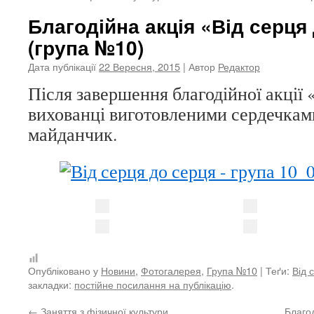
Благодійна акція «Від серця
(група №10)
Дата публікації
22 Вересня, 2015
| Автор
Редактор
Після завершення благодійної акції 
вихованці виготовленими сердечка
майданчик.
Опубліковано у
Новини
,
Фотогалерея
,
Група №10
| Теґи:
Від 
закладки:
постійне посилання на публікацію
.
←
Заняття з фізичної культури
Благо