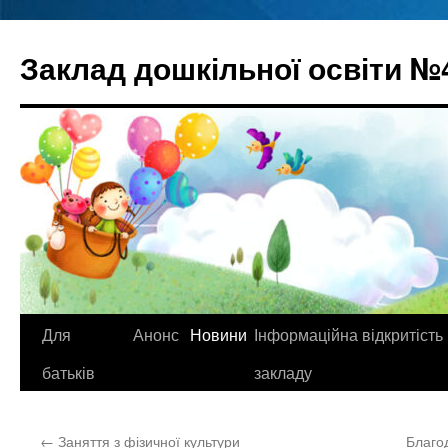
Перейти
до
Заклад дошкільної освіти №
вмісту
Для
Анонс
Новини
Інформаційна відкритість
батьків
закладу
←
Заняття з фізичної культури
Благо