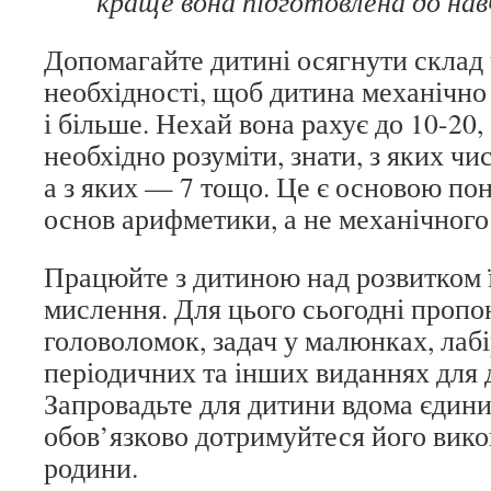
краще вона підготовлена до нав
Допомагайте дитині осягнути склад
необхідності, щоб дитина механічно 
і більше. Нехай вона рахує до 10-20,
необхідно розуміти, знати, з яких чи
а з яких — 7 тощо. Це є основою по
основ арифметики, а не механічного
Працюйте з дитиною над розвитком її
мислення. Для цього сьогодні пропон
головоломок, задач у малюнках, лабі
періодичних та інших виданнях для д
Запровадьте для дитини вдома єдини
обов’язково дотримуйтеся його вико
родини.