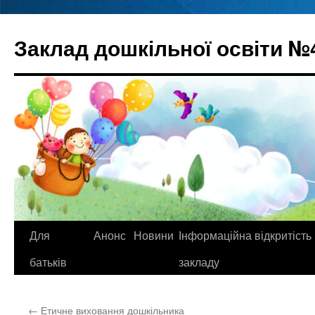
Перейти
до
Заклад дошкільної освіти №
вмісту
Для
Анонс
Новини
Інформаційна відкритість
батьків
закладу
←
Етичне виховання дошкільника