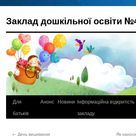
Перейти
до
Заклад дошкільної освіти №
вмісту
Для
Анонс
Новини
Інформаційна відкритість
батьків
закладу
←
День вишиванки
Як наноси