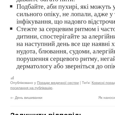
Подбайте, аби пухирі, які можуть 
сильного опіку, не лопали, адже у
інфікування, що надовго відстроч
Стежте за серцевим ритмом і час
дитини, спостерігайте за алергій
на наступний день все ще наявні х
нудота, блювання, судоми, алергій
порушення серцевого ритму, нега
дерматологу або зверніться до опі
Опубліковано у
Поради медичної сестри
| Теґи:
Корисні пора
посилання на публікацію
.
←
День вишиванки
Як наноси
Залишити відповідь