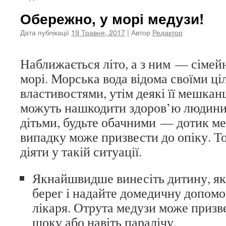
Обережно, у морі медузи!
Дата публікації
19 Травня, 2017
| Автор
Редактор
Наближається літо, а з ним — сімей
морі. Морська вода відома своїми 
властивостями, утім деякі її мешканц
можуть нашкодити здоров’ю людини.
дітьми, будьте обачними — дотик м
випадку може призвести до опіку. То
діяти у такій ситуації.
Якнайшвидше винесіть дитину, як
берег і надайте домедичну допомог
лікаря. Отрута медузи може призв
шоку або навіть паралічу.