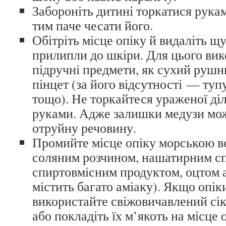
Забороніть дитині торкатися рукам
тим паче чесати його.
Обітріть місце опіку й видаліть щ
прилипли до шкіри. Для цього вик
підручні предмети, як сухий рушн
пінцет (за його відсутності — туп
тощо). Не торкайтеся ураженої ді
руками. Адже залишки медузи можу
отруйну речовину.
Промийте місце опіку морською в
соляним розчином, нашатирним с
спиртовмісним продуктом, оцтом 
містить багато аміаку). Якщо опік
використайте свіжовичавлений сі
або покладіть їх м’якоть на місце 