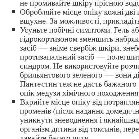
не промивайте шкіру прісною вод
Обробляйте місце опіку кожні дві 
вщухне. За можливості, прикладіть
Усуньте побічні симптоми. Гель аб
гідрокортизоном зменшить набряк
засіб — зніме свербіж шкіри, зн
протизапальний засіб — полегши
синдром. Не використовуйте розч
брильянтового зеленого — вони д
Пантестин теж не дасть бажаного 
опік медузи хімічного походження
Вкрийте місце опіку від потрапля
променів (після надання домедичн
уникнути зневоднення і якнайшв
організм дитини від токсинів, перен
давайте багато пити.