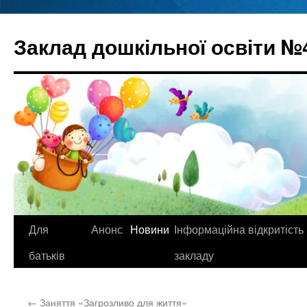
Перейти
до
Заклад дошкільної освіти №
вмісту
Для
Анонс
Новини
Інформаційна відкритість
батьків
закладу
←
Заняття «Загрозливо для життя»