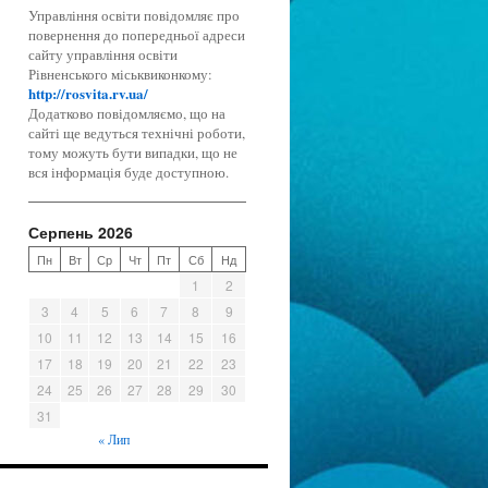
Управління освіти повідомляє про
повернення до попередньої адреси
сайту управління освіти
Рівненського міськвиконкому:
http://rosvita.rv.ua/
Додатково повідомляємо, що на
сайті ще ведуться технічні роботи,
тому можуть бути випадки, що не
вся інформація буде доступною.
Серпень 2026
Пн
Вт
Ср
Чт
Пт
Сб
Нд
1
2
3
4
5
6
7
8
9
10
11
12
13
14
15
16
17
18
19
20
21
22
23
24
25
26
27
28
29
30
31
« Лип