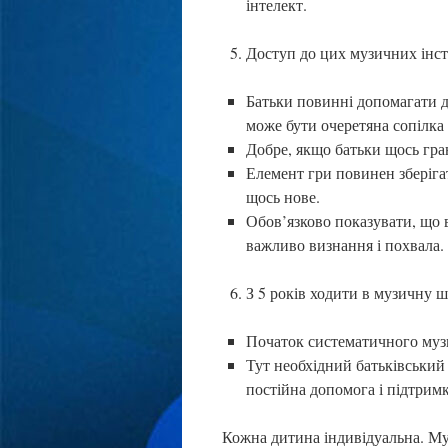
інтелект.
Доступ до цих музичних інст
Батьки повинні допомагати 
може бути очеретяна сопілка
Добре, якщо батьки щось граю
Елемент гри повинен зберіга
щось нове.
Обов’язково показувати, що в
важливо визнання і похвала.
З 5 років ходити в музичну 
Початок систематичного музи
Тут необхідний батьківський 
постійна допомога і підтримк
Кожна дитина індивідуальна. Му