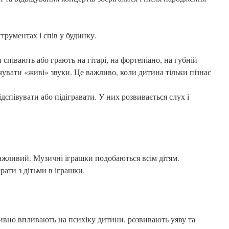
трументах і спів у будинку.
 співають або грають на гітарі, на фортепіано, на губній
чувати «живі» звуки. Це важливо, коли дитина тільки пізнає
співувати або підігравати. У них розвивається слух і
ажливий. Музичні іграшки подобаються всім дітям.
рати з дітьми в іграшки.
тивно впливають на психіку дитини, розвивають уяву та