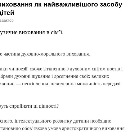
виховання як найважливішого засобу
дітей
едактор
узичне виховання в сім’ї.
 частина духовно-морального виховання.
ки чи поезії, схоже зіткненню з духовним світом поетів і
вібрали духовні шукання і досягнення своїх великих
живопис — нескінченна, невичерпна можливість передачі
уть сприйняти ці цінності?
сного, інтелектуального розвитку дитини необхідно
 становило обов’язкова умова аристократичного виховання.