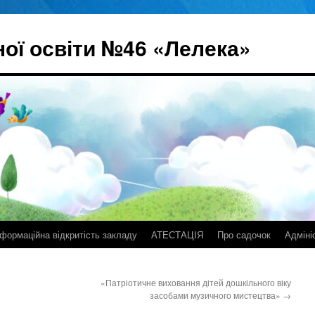
ої освіти №46 «Лелека»
нформаційна відкритість закладу
АТЕСТАЦІЯ
Про садочок
Адміні
«Патріотичне виховання дітей дошкільного віку
засобами музичного мистецтва»
→