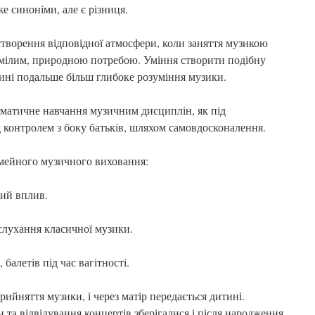
е синоніми, але є різниця.
творення відповідної атмосфери, коли заняття музикою
умілим, природною потребою. Уміння створити подібну
тині подальше більш глибоке розуміння музики.
ематичне навчання музичним дисциплін, як під
ід контролем з боку батьків, шляхом самовдосконалення.
імейного музичного виховання:
ий вплив.
 слухання класичної музики.
 балетів під час вагітності.
ийняття музики, і через матір передається дитині.
та відвідування концертів зберігалися і після народження