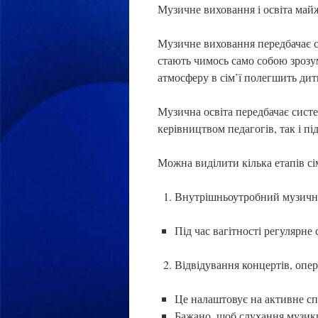
Музичне виховання і освіта майж
Музичне виховання передбачає с
стають чимось само собою зроз
атмосферу в сім’ї полегшить ди
Музична освіта передбачає сист
керівництвом педагогів, так і п
Можна виділити кілька етапів с
Внутрішньоутробний музичн
Під час вагітності регулярне
Відвідування концертів, опер,
Це налаштовує на активне спр
Бажано, щоб слухання музики 