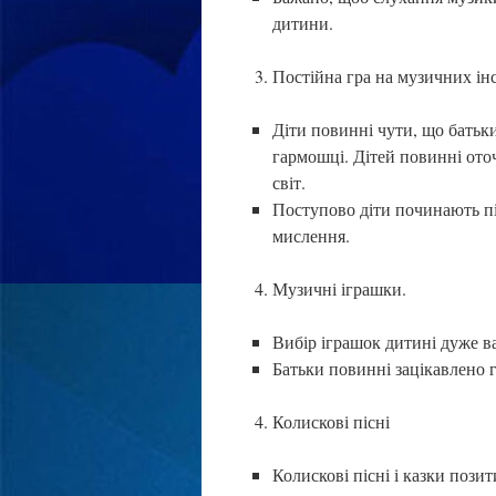
дитини.
Постійна гра на музичних інс
Діти повинні чути, що батьки
гармошці. Дітей повинні ото
світ.
Поступово діти починають під
мислення.
Музичні іграшки.
Вибір іграшок дитині дуже в
Батьки повинні зацікавлено г
Колискові пісні
Колискові пісні і казки пози