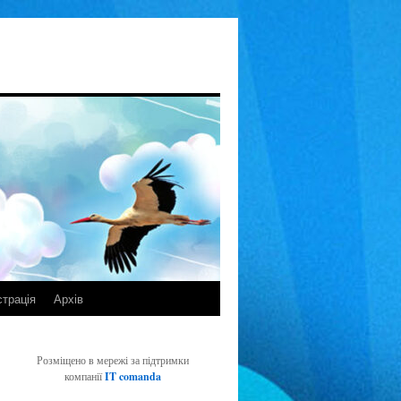
страція
Архів
Розміщено в мережі за підтримки
компанії
IT comanda