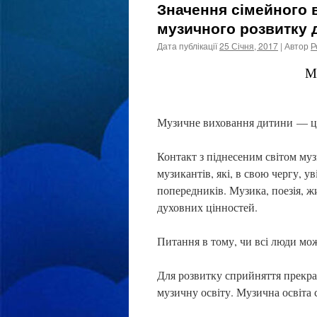
Значення сімейного 
музичного розвитку 
Дата публікації
25 Січня, 2017
| Автор
Р
М
Музичне виховання дитини — це
Контакт з піднесеним світом музи
музикантів, які, в свою чергу, у
попередників. Музика, поезія, 
духовних цінностей.
Питання в тому, чи всі люди мож
Для розвитку сприйняття прекра
музичну освіту. Музична освіта