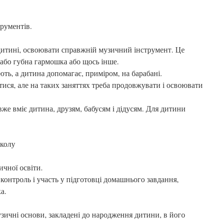
рументів.
дитині, освоювати справжній музичний інструмент. Це
 або губна гармошка або щось інше.
ть, а дитина допомагає, приміром, на барабані.
тися, але на таких заняттях треба продовжувати і освоювати
же вміє дитина, друзям, бабусям і дідусям. Для дитини
школу
чної освіти.
контроль і участь у підготовці домашнього завдання,
а.
зичні основи, закладені до народження дитини, в його