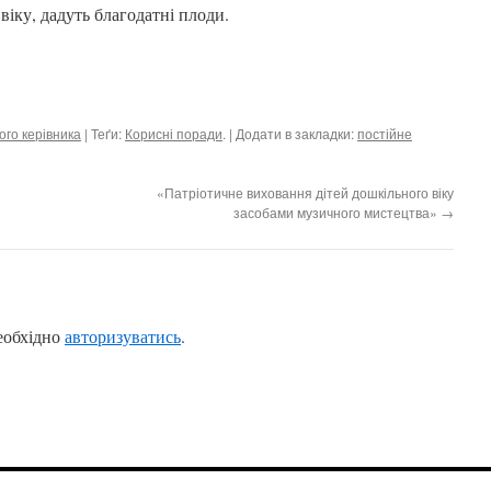
віку, дадуть благодатні плоди.
го керівника
| Теґи:
Корисні поради
. | Додати в закладки:
постійне
«Патріотичне виховання дітей дошкільного віку
засобами музичного мистецтва»
→
еобхідно
авторизуватись
.