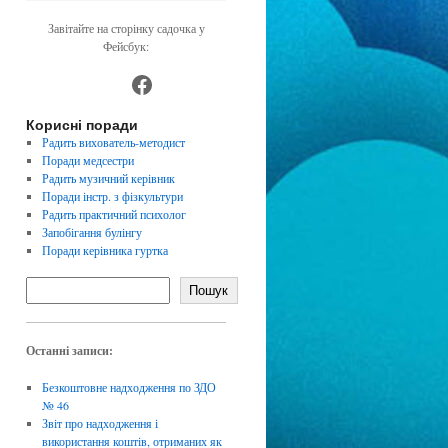
Завітайте на сторінку садочка у
Фейсбук:
https://www.facebook.com/dnz4
Корисні поради
Радить вихователь-методист
Поради медсестри
Радить музичний керівник
Поради інстр. з фізкультури
Радить практичний психолог
Запобігання булінгу
Поради керівника гуртка
Пошук
Останні записи:
Безкоштовне надходження по ЗДО
№ 46
Звіт про надходження і
використання коштів, отриманих як