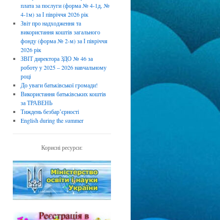
плата за послуги (форма № 4-1д, №
4-1м) за І півріччя 2026 рік
Звіт про надходження та
використання коштів загального
фонду (форма № 2-м) за І півріччя
2026 рік
ЗВІТ директора ЗДО № 46 за
роботу у 2025 – 2026 навчальному
році
До уваги батьківської громади!
Використання батьківських коштів
за ТРАВЕНЬ
Тиждень безбарʼєрності
English during the summer
Корисні ресурси: