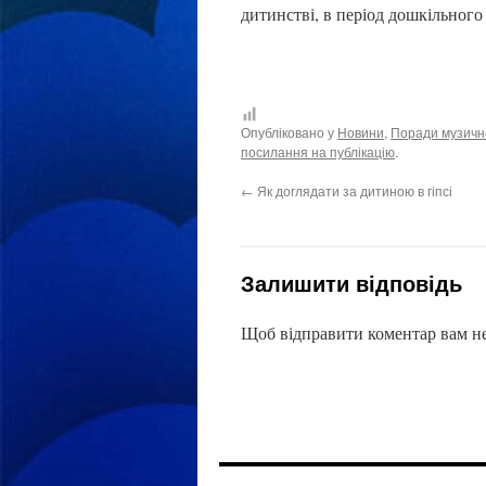
дитинстві, в період дошкільного 
Опубліковано у
Новини
,
Поради музично
посилання на публікацію
.
←
Як доглядати за дитиною в гіпсі
Залишити відповідь
Щоб відправити коментар вам н