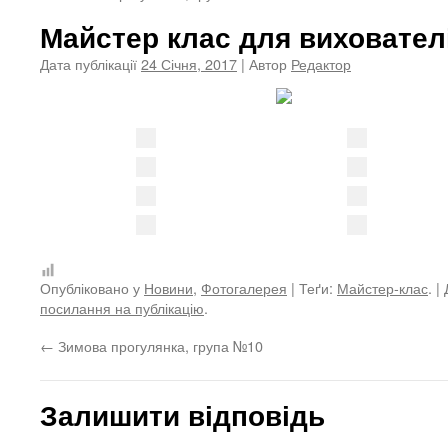
Майстер клас для вихователі
Дата публікації
24 Січня, 2017
| Автор
Редактор
Опубліковано у
Новини
,
Фотогалерея
| Теґи:
Майстер-клас
. |
посилання на публікацію
.
←
Зимова прогулянка, група №10
Залишити відповідь