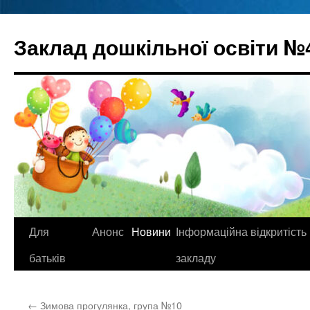
Перейти
до
Заклад дошкільної освіти №
вмісту
Для
Анонс
Новини
Інформаційна відкритість
батьків
закладу
←
Зимова прогулянка, група №10