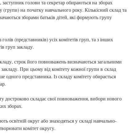
а, заступник голови та секретар обираються на зборах
пу (групи) на початку навчального року. Кількісний склад та
ачаються зборами батьків дітей, які формують групу
 голів (представників) усіх комітетів груп, та з інших
ів груп закладу.
закладу, строк його повноважень визначаються загальними
 закладу. При цьому від комітету кожної групи в склад
ше одного представника. Із складу комітету обирається
ар.
ету достроково складає свої повноваження, вибори нового
ких зборах.
ють освітній округ або знаходяться у складі навчально-
творювати комітет округу.