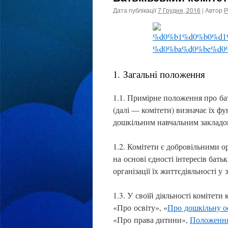
Дата публікації
7 Грудня, 2016
| Автор
Р
1. Загальні положення
1.1. Примірне положення про бат
(далі — комітети) визначає їх ф
дошкільним навчальним закладом
1.2. Комітети є добровільними 
на основі єдності інтересів батьк
організації їх життєдіяльності у з
1.3. У своїй діяльності комітет
«Про освіту», «
Про дошкільну о
«Про права дитини»,
Положення