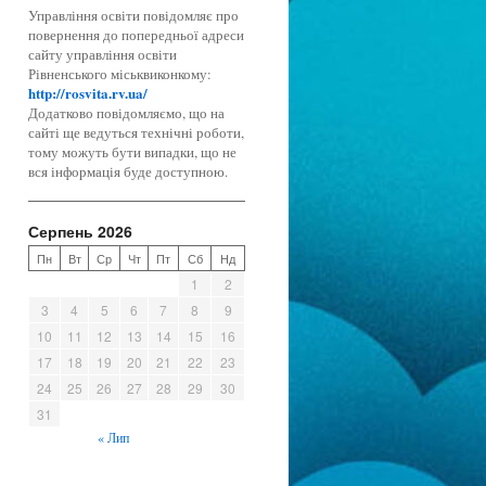
Управління освіти повідомляє про
повернення до попередньої адреси
сайту управління освіти
Рівненського міськвиконкому:
http://rosvita.rv.ua/
Додатково повідомляємо, що на
сайті ще ведуться технічні роботи,
тому можуть бути випадки, що не
вся інформація буде доступною.
Серпень 2026
Пн
Вт
Ср
Чт
Пт
Сб
Нд
1
2
3
4
5
6
7
8
9
10
11
12
13
14
15
16
17
18
19
20
21
22
23
24
25
26
27
28
29
30
31
« Лип