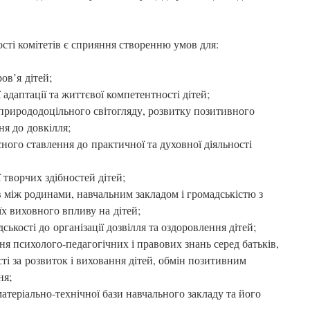
сті комітетів є сприяння створенню умов для:
ов’я дітей;
адаптації та життєвої компетентності дітей;
 природодоцільного світогляду, розвитку позитивного
ня до довкілля;
ного ставлення до практичної та духовної діяльності
 творчих здібностей дітей;
в між родинами, навчальним закладом і громадськістю з
їх виховного впливу на дітей;
ськості до організації дозвілля та оздоровлення дітей;
ня психолого-педагогічних і правових знань серед батьків,
ті за розвиток і виховання дітей, обмін позитивним
ня;
атеріально-технічної бази навчального закладу та його