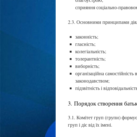
сприяння соціально-правовом
2.3. Основними принципами діяль
законність;
гласність;
колегіальність;
толерантність;
виборність;
організаційна самостійність
законодавством;
підзвітність і відповідальніс
3. Порядок створення батьк
3.1. Комітет груп (групи) формуєт
груп і діє від їх імені.