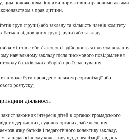
ду, цим положенням, іншими нормативно-правовими актами
аконодавством з прав дитини.
тетів груп (групи) або закладу та кількість членів комітету
 батьків відповідних груп (групи) або закладу.
ння) комітетів є обов’язковою і здійснюється шляхом видання
ному навчальному закладу після письмового повідомлення
отоколу батьківських зборів) про їх заснування.
тетів може бути проведено шляхом реорганізації або
сового розпуску).
 принципи діяльності
є захист законних інтересів дітей в органах громадського
овідних державних, судових органах, забезпечення
аємозв’язку батьків і педагогічного колективу закладу,
м та педагогічному колективу щодо реалізації завдань