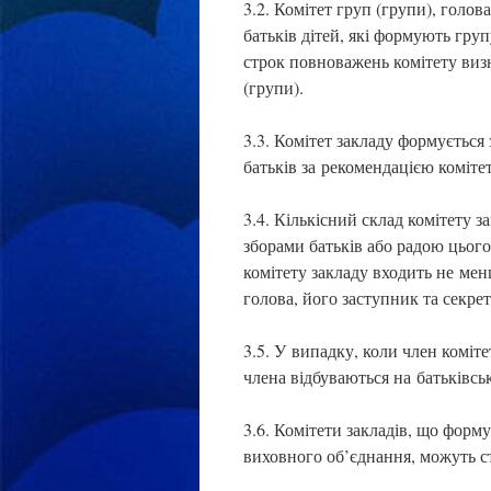
3.2. Комітет груп (групи), голов
батьків дітей, які формують гру
строк повноважень комітету визн
(групи).
3.3. Комітет закладу формується з
батьків за рекомендацією комітет
3.4. Кількісний склад комітету 
зборами батьків або радою цього
комітету закладу входить не мен
голова, його заступник та секрет
3.5. У випадку, коли член коміт
члена відбуваються на батьківсь
3.6. Комітети закладів, що форму
виховного об’єднання, можуть с