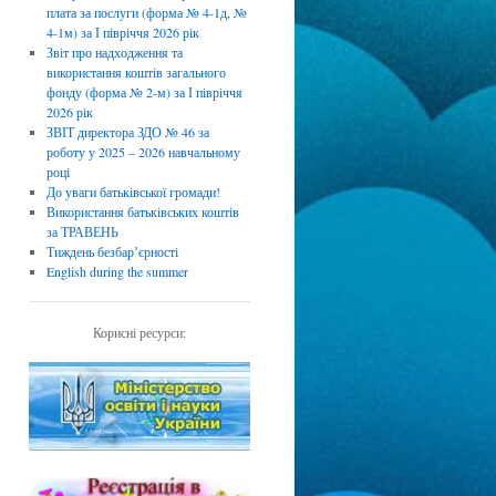
плата за послуги (форма № 4-1д, №
4-1м) за І півріччя 2026 рік
Звіт про надходження та
використання коштів загального
фонду (форма № 2-м) за І півріччя
2026 рік
ЗВІТ директора ЗДО № 46 за
роботу у 2025 – 2026 навчальному
році
До уваги батьківської громади!
Використання батьківських коштів
за ТРАВЕНЬ
Тиждень безбарʼєрності
English during the summer
Корисні ресурси: