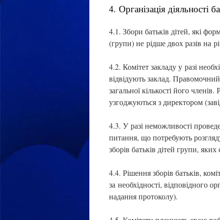
4. Організація діяльності б
4.1. Збори батьків дітей, які фо
(групи) не рідше двох разів на рі
4.2. Комітет закладу у разі необх
відвідують заклад. Правомочний 
загальної кількості його членів
узгоджуються з директором (зав
4.3. У разі неможливості проведе
питання, що потребують розгляд
зборів батьків дітей групи, яких
4.4. Рішення зборів батьків, комі
за необхідності, відповідного о
надання протоколу).
4.5. Комітети планують свою роб