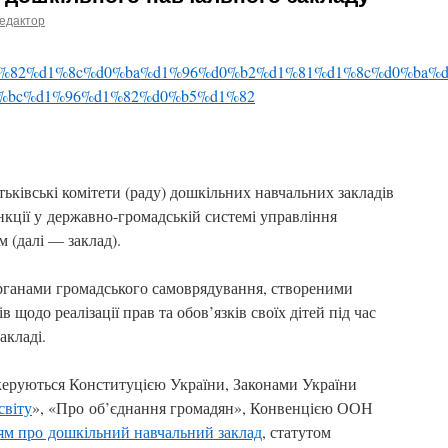
едактор
ьківські комітети (раду) дошкільних навчальних закладів
ункції у державно-громадській системі управління
 (далі — заклад).
органами громадського самоврядування, створеними
ів щодо реалізації прав та обов’язків своїх дітей під час
акладі.
и керуються Конституцією України, Законами України
світу
», «Про об’єднання громадян», Конвенцією ООН
м про дошкільний навчальний заклад
, статутом