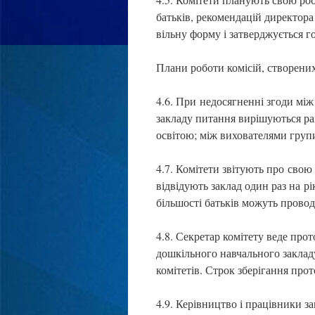
батьків, рекомендацій директора 
вільну форму і затверджується г
Плани роботи комісій, створених
4.6. При недосягненні згоди між
закладу питання вирішуються р
освітою; між вихователями груп
4.7. Комітети звітують про свою 
відвідують заклад один раз на р
більшості батьків можуть проводи
4.8. Секретар комітету веде прот
дошкільного навчального заклад
комітетів. Строк зберігання про
4.9. Керівництво і працівники з