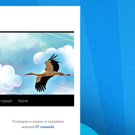
страція
Архів
Розміщено в мережі за підтримки
компанії
IT comanda