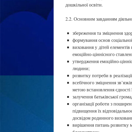
дошкільної освіти.
2.2. Основним завданням діяльно
збереження та зміцнення здор
формування основ соціальної 
виховання у дітей елементів
емоційно-ціннісного ставлен
утвердження емоційно-цінніс
людини;
розвитку потреби в реалізації
всебічного зміцнення зв’язкі
метою встановлення єдності 
залучення батьківської громад
організації роботи з поширен
підвищення їх відповідальнос
досвідом родинного вихован
вирішення питань розвитку м
благоустрою;