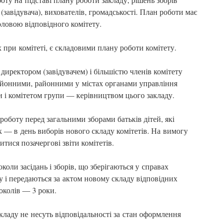
(завідувача), вихователів, громадськості. План роботи має
оловою відповідного комітету.
 при комітеті, є складовими плану роботи комітету.
 директором (завідувачем) і більшістю членів комітету
айонними, районними у містах органами управління
и і комітетом групи — керівництвом цього закладу.
роботу перед загальними зборами батьків дітей, які
ік — в день виборів нового складу комітетів. На вимогу
тися позачергові звіти комітетів.
околи засідань і зборів, що зберігаються у справах
у і передаються за актом новому складу відповідних
токолів — 3 роки.
акладу не несуть відповідальності за стан оформлення