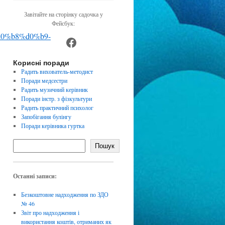
Завітайте на сторінку садочка у
Фейсбук:
https://www.facebook.com/dnz4
Корисні поради
Радить вихователь-методист
Поради медсестри
Радить музичний керівник
Поради інстр. з фізкультури
Радить практичний психолог
Запобігання булінгу
Поради керівника гуртка
Пошук
Останні записи:
Безкоштовне надходження по ЗДО
№ 46
Звіт про надходження і
використання коштів, отриманих як