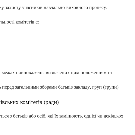
у захисту учасників навчально-виховного процесу.
ності комітетів є:
 в межах повноважень, визначених цим положенням та
ть перед загальними зборами батьків закладу, груп (групи).
івських комітетів (ради)
ься з батьків або осіб, які їх замінюють, однієї чи декількох