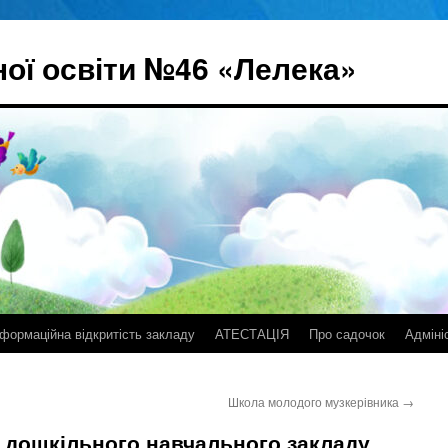
ої освіти №46 «Лелека»
нформаційна відкритість закладу
АТЕСТАЦІЯ
Про садочок
Адміні
Школа молодого музкерівника
→
т дошкільного навчального закладу