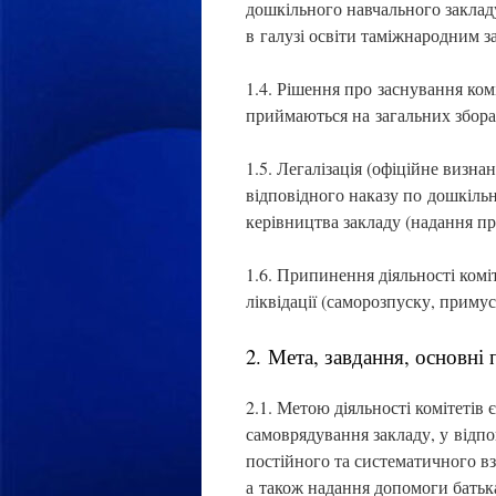
дошкільного навчального закла
в галузі освіти таміжнародним з
1.4. Рішення про заснування комі
приймаються на загальних зборах
1.5. Легалізація (офіційне визна
відповідного наказу по дошкіль
керівництва закладу (надання пр
1.6. Припинення діяльності комі
ліквідації (саморозпуску, приму
2. Мета, завдання, основні
2.1. Метою діяльності комітетів 
самоврядування закладу, у відп
постійного та систематичного вз
а також надання допомоги батька