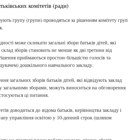
атьківських комітетів (ради)
рмують групу (групи) проводяться за рішенням комітету груп
к.
ідності може скликати загальні збори батьків дітей, які
склад зборів становить не менше як дві третини від
. Рішення приймаються простою більшістю голосів та
ідувачем) дошкільного навчального закладу.
ння загальних зборів батьків дітей, які відвідують заклад
у загальними зборами, можуть виноситься на обговорення
 стосуються ці питання.
тетів доводиться до відома батьків, керівництва закладу і
ргану управління освітою у 10‑денний строк (шляхом
оту на підставі плану роботи закладу, рішень зборів