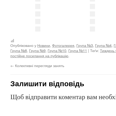
Опубліковано у
Новини
,
Фотогалерея
,
Група №3
,
Група №4
,
Г
Група №8
,
Група №9
,
Група №10
,
Група №11
| Теґи:
Тиждень 
постійне посилання на публікацію
.
←
Колективні перегляди занять
Залишити відповідь
Щоб відправити коментар вам необ