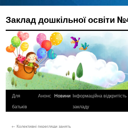
Перейти
до
Заклад дошкільної освіти №
вмісту
Для
Анонс
Новини
Інформаційна відкритість
батьків
закладу
←
Колективні перегляди занять