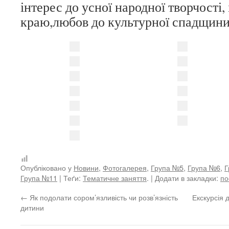
інтерес до усної народної творчості, 
краю,любов до культурної спадщини
Опубліковано у
Новини
,
Фотогалерея
,
Група №5
,
Група №6
,
Г
Група №11
| Теґи:
Тематичне заняття
. | Додати в закладки:
по
←
Як подолати сором’язливість чи розв’язність
Екскурсія 
дитини