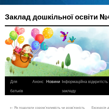
Перейти
до
Заклад дошкільної освіти №
вмісту
Для
Анонс
Новини
Інформаційна відкритість
батьків
закладу
←
Як подолати сором’язливість чи розв’язність
Екскурсія 