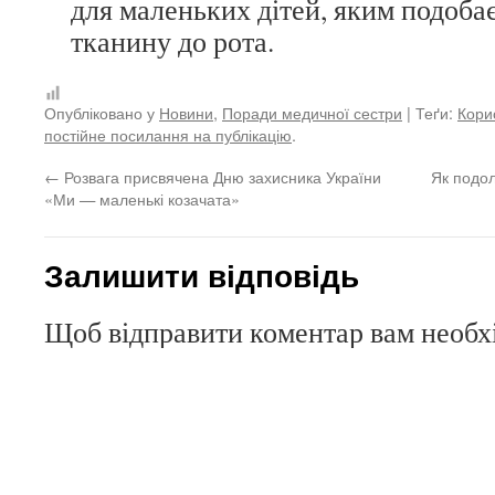
для маленьких дітей, яким подоба
тканину до рота.
Опубліковано у
Новини
,
Поради медичної сестри
| Теґи:
Кори
постійне посилання на публікацію
.
←
Розвага присвячена Дню захисника України
Як подол
«Ми — маленькі козачата»
Залишити відповідь
Щоб відправити коментар вам необ