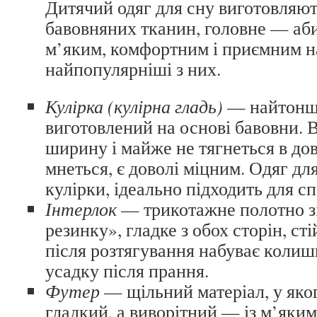
Дитячий одяг для сну виготовляють
бавовняних тканин, головне — аби
м’яким, комфортним і приємним н
найпопулярніші з них.
Кулірка (кулірна гладь)
— найтонш
виготовлений на основі бавовни. В
ширину і майже не тягнеться в до
мнеться, є доволі міцним. Одяг дл
кулірки, ідеально підходить для сп
Інтерлок
— трикотажне полотно з
резинку», гладке з обох сторін, сті
після розтягування набуває колиш
усадку після прання.
Футер
— щільний матеріал, у яко
гладкий, а виворітний — із м’яким