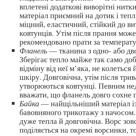
вплетені додаткові виворітні нитк
матеріал приємний на дотик і тепл
міцний, еластичний, стійкий до вит
ковтунців. Утім після прання може
рекомендовано прати за температу
Фланель
— тканина з одно- або дв
Зберігає тепло майже так само добр
відміну від неї м’яка, не колеться
шкіру. Довговічна, утім після три
утворюються ковтунці. Певним не
вважати, що фланель довго сохне 
Байка
— найщільніший матеріал із
бавовняного трикотажу з начосом. 
дуже тепла й довговічна. Ворс зов
поділяється на окремі ворсинки, т