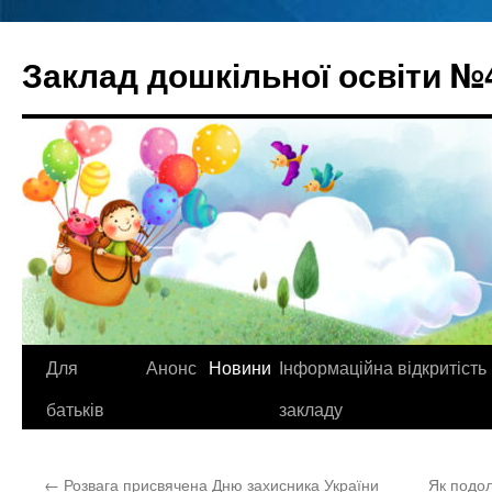
Перейти
до
Заклад дошкільної освіти №
вмісту
Для
Анонс
Новини
Інформаційна відкритість
батьків
закладу
←
Розвага присвячена Дню захисника України
Як подол