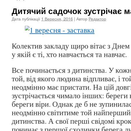
Дитячий садочок зустрічає 
Дата публікації
1 Вересня, 2016
| Автор
Редактор
Колектив закладу щиро вітає з Днем
у якій є ті, хто навчається та навчає.
Все починається з дитинства. У кожн
той, від якого людина відпливає, і то
неодмінно має пристати. На цій довг
зустрічається чимало інших: береги н
береги віри. Однак де б не зупинила
неодмінно світитиме той найперший
дитинства. А свої перші свідомі кро
починає з першої сходинки берега д