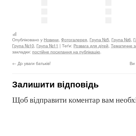
Опубліковано у
Новини
,
Фотогалерея
,
Група №5
,
Група №6
,
Г
Група №10
,
Група №11
| Теґи:
Розвага для дітей
,
Тематичне з
закладки:
постійне посилання на публікацію
.
←
До уваги батьків!
Ви
Залишити відповідь
Щоб відправити коментар вам необ