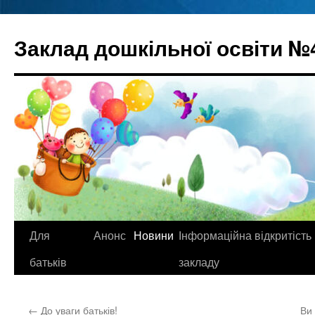
Перейти
до
Заклад дошкільної освіти №
вмісту
Для
Анонс
Новини
Інформаційна відкритість
батьків
закладу
←
До уваги батьків!
Ви