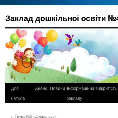
Перейти
до
Заклад дошкільної освіти №
вмісту
Для
Анонс
Новини
Інформаційна відкритість
батьків
закладу
←
Група №5 «Джерельце»