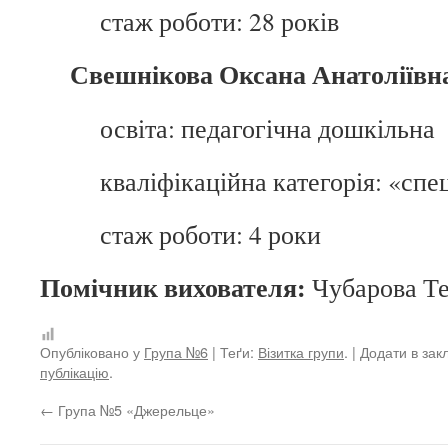
стаж роботи: 28 років
Свешнікова Оксана Анатоліївн
освіта: педагогічна дошкільна
кваліфікаційна категорія: «спе
стаж роботи: 4 роки
Помічник вихователя:
Чубарова Те
Опубліковано у
Група №6
| Теґи:
Візитка групи
. | Додати в за
публікацію
.
←
Група №5 «Джерельце»