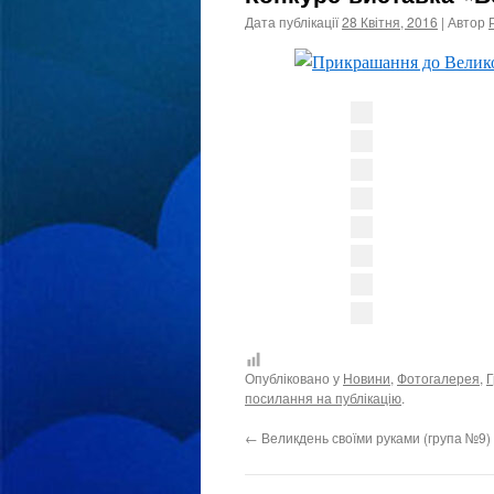
Дата публікації
28 Квітня, 2016
| Автор
Опубліковано у
Новини
,
Фотогалерея
,
Г
посилання на публікацію
.
←
Великдень своїми руками (група №9)