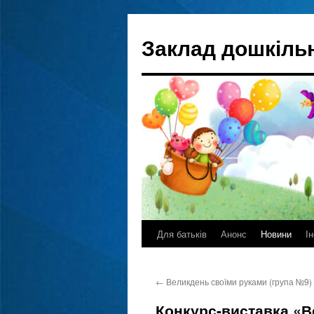
Перейти
до
Заклад дошкільн
вмісту
Для батьків
Анонс
Новини
І
←
Великдень своїми руками (група №9)
Конкурс-виставка «В