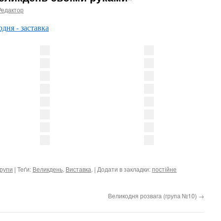
Редактор
рупи
| Теґи:
Великдень
,
Виставка
. | Додати в закладки:
постійне
Великодня розвага (група №10)
→