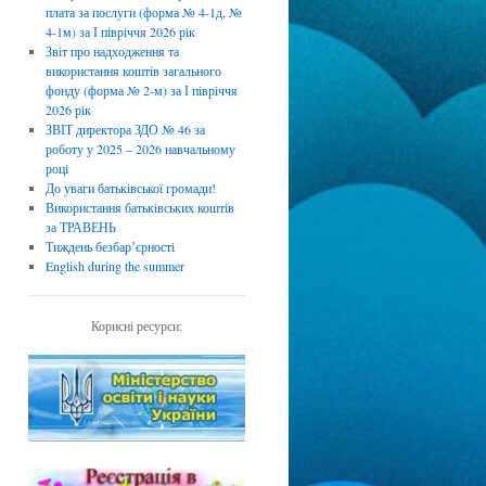
плата за послуги (форма № 4-1д, №
4-1м) за І півріччя 2026 рік
Звіт про надходження та
використання коштів загального
фонду (форма № 2-м) за І півріччя
2026 рік
ЗВІТ директора ЗДО № 46 за
роботу у 2025 – 2026 навчальному
році
До уваги батьківської громади!
Використання батьківських коштів
за ТРАВЕНЬ
Тиждень безбарʼєрності
English during the summer
Корисні ресурси: