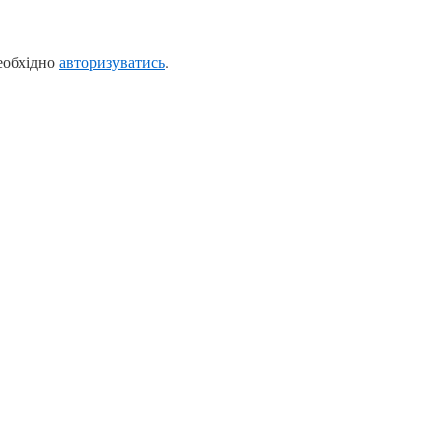
еобхідно
авторизуватись
.