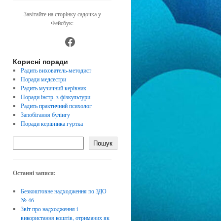
Завітайте на сторінку садочка у
Фейсбук:
https://www.facebook.com/dnz4
Корисні поради
Радить вихователь-методист
Поради медсестри
Радить музичний керівник
Поради інстр. з фізкультури
Радить практичний психолог
Запобігання булінгу
Поради керівника гуртка
Пошук
Останні записи:
Безкоштовне надходження по ЗДО
№ 46
Звіт про надходження і
використання коштів, отриманих як