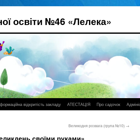
ої освіти №46 «Лелека»
нформаційна відкритість закладу
АТЕСТАЦІЯ
Про садочок
Адміні
Великодня розвага (група №10)
→
еликдень своїми руками»