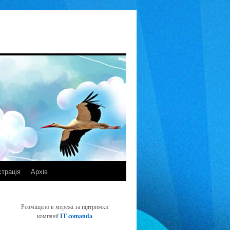
страція
Архів
Розміщено в мережі за підтримки
компанії
IT comanda