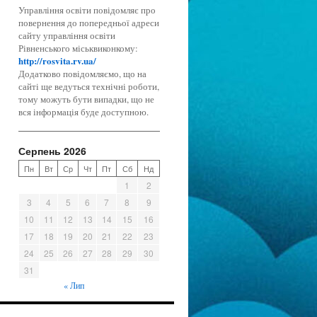
Управління освіти повідомляє про
повернення до попередньої адреси
сайту управління освіти
Рівненського міськвиконкому:
http://rosvita.rv.ua/
Додатково повідомляємо, що на
сайті ще ведуться технічні роботи,
тому можуть бути випадки, що не
вся інформація буде доступною.
Серпень 2026
Пн
Вт
Ср
Чт
Пт
Сб
Нд
1
2
3
4
5
6
7
8
9
10
11
12
13
14
15
16
17
18
19
20
21
22
23
24
25
26
27
28
29
30
31
« Лип