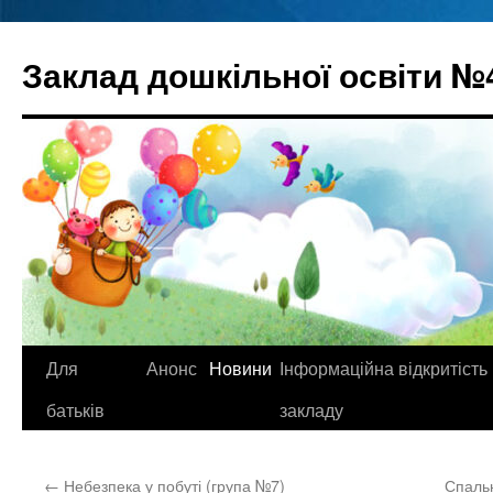
Перейти
до
Заклад дошкільної освіти №
вмісту
Для
Анонс
Новини
Інформаційна відкритість
батьків
закладу
←
Небезпека у побуті (група №7)
Спальн