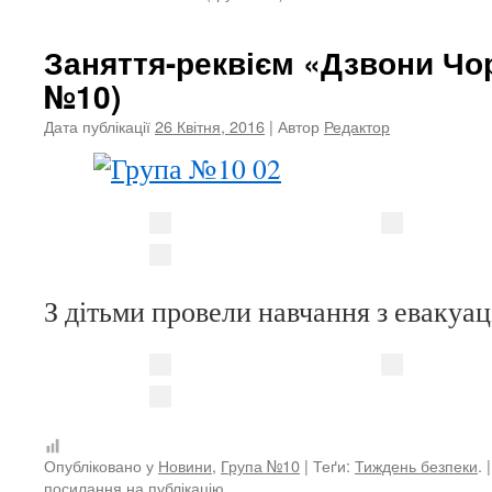
Заняття-реквієм «Дзвони Чо
№10)
Дата публікації
26 Квітня, 2016
| Автор
Редактор
З дітьми провели навчання з евакуаці
Опубліковано у
Новини
,
Група №10
| Теґи:
Тиждень безпеки
.
посилання на публікацію
.