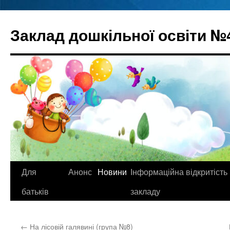
Перейти
до
Заклад дошкільної освіти №
вмісту
Для
Анонс
Новини
Інформаційна відкритість
батьків
закладу
←
На лісовій галявині (група №8)