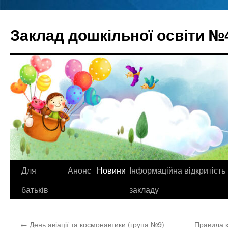
Перейти
до
Заклад дошкільної освіти №
вмісту
Для
Анонс
Новини
Інформаційна відкритість
батьків
закладу
←
День авіації та космонавтики (група №9)
Правила 