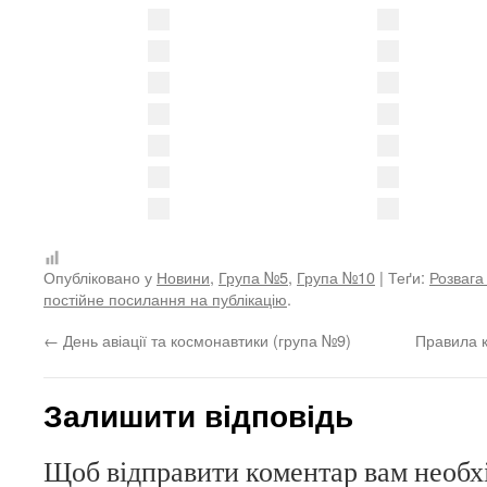
Опубліковано у
Новини
,
Група №5
,
Група №10
| Теґи:
Розвага
постійне посилання на публікацію
.
←
День авіації та космонавтики (група №9)
Правила 
Залишити відповідь
Щоб відправити коментар вам необ