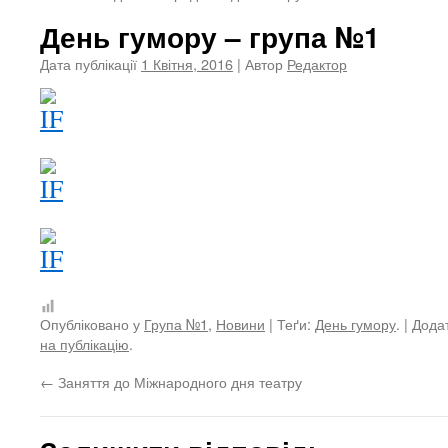
День гумору – група №1
Дата публікації
1 Квітня, 2016
| Автор
Редактор
Опубліковано у
Група №1
,
Новини
| Теґи:
День гумору
. | Дод
на публікацію
.
←
Заняття до Міжнародного дня театру