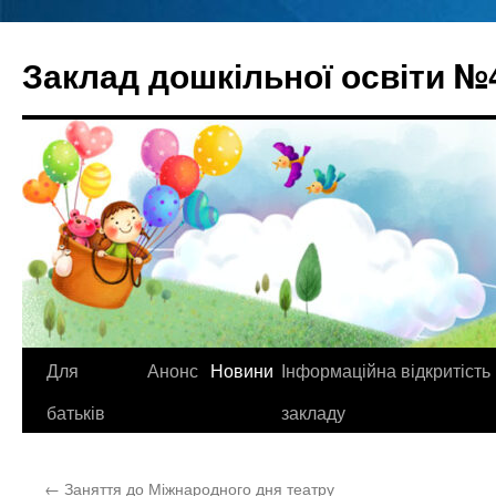
Перейти
до
Заклад дошкільної освіти №
вмісту
Для
Анонс
Новини
Інформаційна відкритість
батьків
закладу
←
Заняття до Міжнародного дня театру