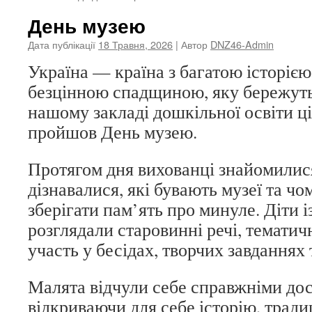
День музею
Дата публікації
18 Травня, 2026
| Автор
DNZ46-Admin
Україна — країна з багатою історією
безцінною спадщиною, яку бережуть 
нашому закладі дошкільної освіти ці
пройшов День музею.
Протягом дня вихованці знайомилися 
дізнавалися, які бувають музеї та ч
зберігати пам’ять про минуле. Діти 
розглядали старовинні речі, тематичн
участь у бесідах, творчих завданнях т
Малята відчули себе справжніми до
відкриваючи для себе історію, традиц