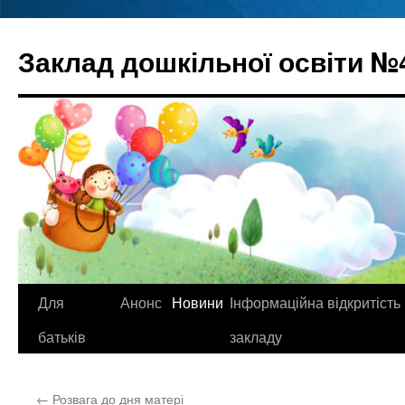
Перейти
до
Заклад дошкільної освіти №
вмісту
Для
Анонс
Новини
Інформаційна відкритість
батьків
закладу
←
Розвага до дня матері