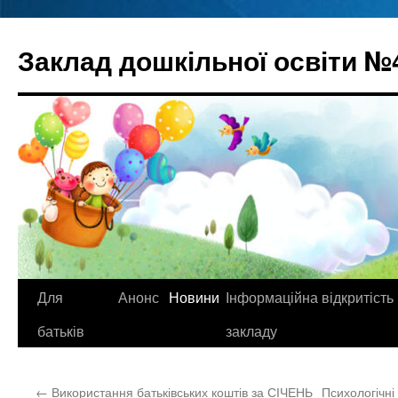
Перейти
до
Заклад дошкільної освіти №
вмісту
Для
Анонс
Новини
Інформаційна відкритість
батьків
закладу
←
Використання батьківських коштів за СІЧЕНЬ
Психологічні