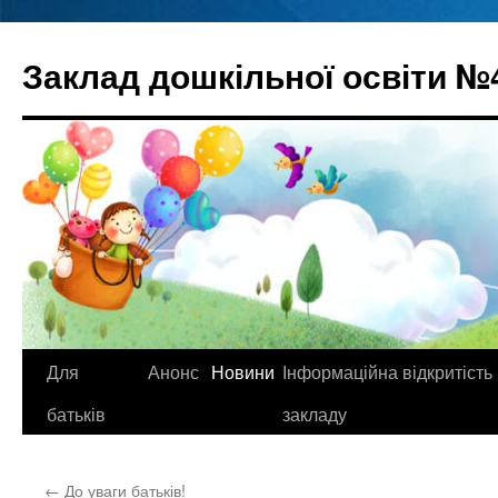
Перейти
до
Заклад дошкільної освіти №
вмісту
Для
Анонс
Новини
Інформаційна відкритість
батьків
закладу
←
До уваги батьків!