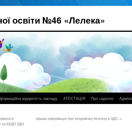
ої освіти №46 «Лелека»
нформаційна відкритість закладу
АТЕСТАЦІЯ
Про садочок
Адміні
ованості
Цікава інформація про епідемічну безпеку в ЗДО
→
ку за БКДО ЗДО