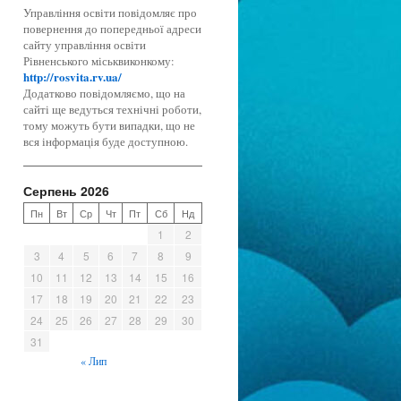
Управління освіти повідомляє про
повернення до попередньої адреси
сайту управління освіти
Рівненського міськвиконкому:
http://rosvita.rv.ua/
Додатково повідомляємо, що на
сайті ще ведуться технічні роботи,
тому можуть бути випадки, що не
вся інформація буде доступною.
Серпень 2026
Пн
Вт
Ср
Чт
Пт
Сб
Нд
1
2
3
4
5
6
7
8
9
10
11
12
13
14
15
16
17
18
19
20
21
22
23
24
25
26
27
28
29
30
31
« Лип