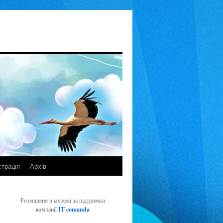
страція
Архів
Розміщено в мережі за підтримки
компанії
IT comanda