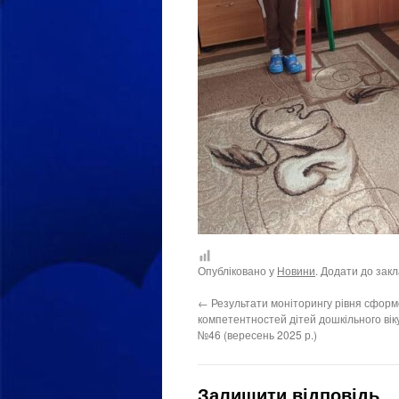
Опубліковано у
Новини
. Додати до зак
←
Результати моніторингу рівня сформ
компетентностей дітей дошкільного ві
№46 (вересень 2025 р.)
Залишити відповідь