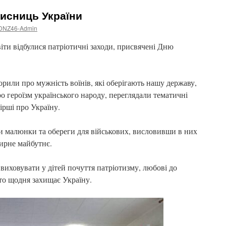
хисниць України
DNZ46-Admin
іти відбулися патріотичні заходи, присвячені Дню
орили про мужність воїнів, які оберігають нашу державу,
ро героїзм українського народу, переглядали тематичні
вірші про Україну.
 малюнки та обереги для військових, висловивши в них
мирне майбутнє.
виховувати у дітей почуття патріотизму, любові до
то щодня захищає Україну.