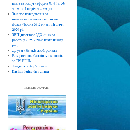
плата за послуги (форма № 4-1д, №
4-1м) за І півріччя 2026 рік
Звіт про надходження та
використання коштів загального
фонду (форма № 2-м) за І півріччя
2026 рік
ЗВІТ директора ЗДО № 46 за
роботу у 2025 – 2026 навчальному
році
До уваги батьківської громади!
Використання батьківських коштів
за ТРАВЕНЬ
Тиждень безбарʼєрності
English during the summer
Корисні ресурси: