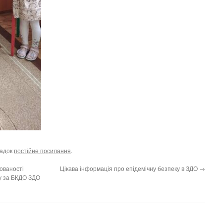
ладок
постійне посилання
.
ованості
Цікава інформація про епідемічну безпеку в ЗДО
→
ку за БКДО ЗДО