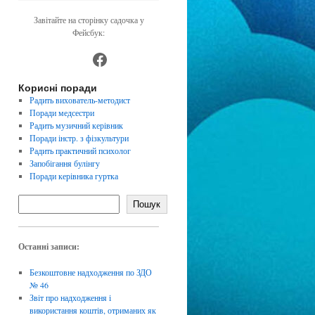
Завітайте на сторінку садочка у
Фейсбук:
https://www.facebook.com/dnz4
Корисні поради
Радить вихователь-методист
Поради медсестри
Радить музичний керівник
Поради інстр. з фізкультури
Радить практичний психолог
Запобігання булінгу
Поради керівника гуртка
Пошук
Останні записи:
Безкоштовне надходження по ЗДО
№ 46
Звіт про надходження і
використання коштів, отриманих як