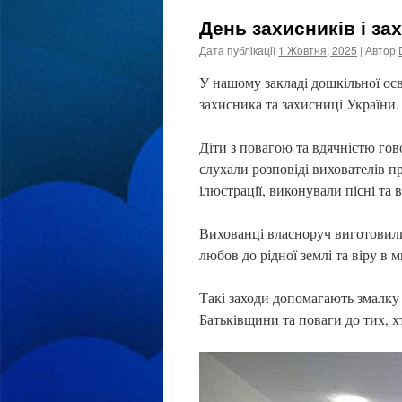
День захисників і за
Дата публікації
1 Жовтня, 2025
| Автор
У нашому закладі дошкільної осв
захисника та захисниці України.
Діти з повагою та вдячністю гов
слухали розповіді вихователів п
ілюстрації, виконували пісні та 
Вихованці власноруч виготовили
любов до рідної землі та віру в 
Такі заходи допомагають змалку 
Батьківщини та поваги до тих, х