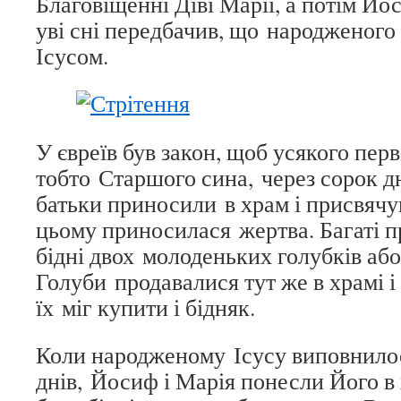
Благовіщенні Діві Марії, а потім Йо
уві сні передбачив, що народженого
Ісусом.
У євреїв був закон, щоб усякого перв
тобто Старшого сина, через сорок д
батьки приносили в храм і присвячу
цьому приносилася жертва. Багаті п
бідні двох молоденьких голубків або
Голуби продавалися тут же в храмі і
їх міг купити і бідняк.
Коли народженому Ісусу виповнило
днів, Йосиф і Марія понесли Його в