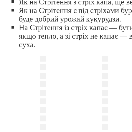
Як на Стрітення з стріх капа, ще в
Як на Стрітення є під стріхами бу
буде добрий урожай кукурудзи.
На Стрітення із стріх капає — бути
якщо тепло, а зі стріх не капає — 
суха.