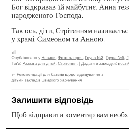
Бог відкривав їй майбутнє. Анна теж
народженого Господа.
Так ось, діти, Стрітенням називаєть
у храмі Симеоном та Анною.
Опубліковано у
Новини
,
Фотогалерея
,
Група №3
,
Група №5
,
Г
Теґи:
Розвага для дітей
,
Стрітення
. | Додати в закладки:
пості
←
Рекомендації для батьків щодо відвідування з
дітьми закладів швидкого харчування
Залишити відповідь
Щоб відправити коментар вам необ