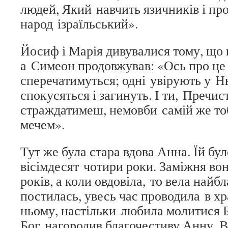
людей, Який навчить язичників і пр
народ ізраїльський».
Йосиф і Марія дивувалися тому, що 
а Симеон продовжував: «Ось про це
сперечатимуться; одні увірують у Нь
спокусяться і загинуть. І ти, Пречис
страждатимеш, немовби самій же то
мечем».
Тут же була стара вдова Анна. Їй бу
вісімдесят чотири роки. Заміжня вон
років, а коли овдовіла, то вела найб
постилась, увесь час проводила в хр
ньому, настільки любила молитися Б
Бог нагородив благочестиву Анну. В