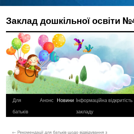
Перейти
до
Заклад дошкільної освіти №
вмісту
Для
Анонс
Новини
Інформаційна відкритість
батьків
закладу
←
Рекомендації для батьків щодо відвідування з