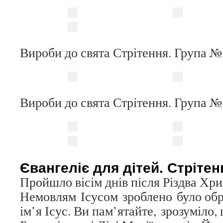
Вироби до свята Стрітення. Група №
Вироби до свята Стрітення. Група №
Євангеліє для дітей. Стріте
Пройшло вісім днів після Різдва Хрис
Немовлям Ісусом зроблено було обр
ім’я Ісус. Ви пам’ятайте, зрозуміло,