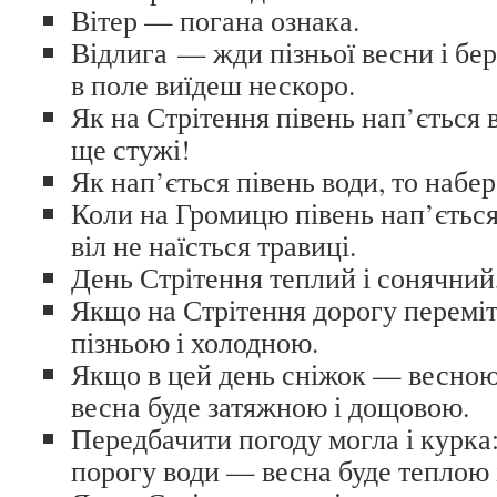
Вітер — погана ознака.
Відлига — жди пізньої весни і бер
в поле виїдеш нескоро.
Як на Стрітення півень нап’ється 
ще стужі!
Як нап’ється півень води, то набе
Коли на Громицю півень нап’ється
віл не наїсться травиці.
День Стрітення теплий і сонячний, 
Якщо на Стрітення дорогу переміт
пізньою і холодною.
Якщо в цей день сніжок — весною
весна буде затяжною і дощовою.
Передбачити погоду могла і курка:
порогу води — весна буде теплою 