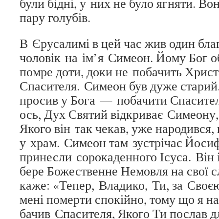
були бідні, у них не було ягняти. В
пару голубів.
В Єрусалимі в цей час жив один бла
чоловік на ім’я Симеон. Йому Бог об
помре доти, доки не побачить Христ
Спасителя. Симеон був дуже старий. 
просив у Бога — побачити Спасителя
ось, Дух Святий відкриває Симеону,
Якого він так чекав, уже народився
у храм. Симеон там зустрічає Йосиф
принесли сорокаденного Ісуса. Він 
бере Божественне Немовля на свої сл
каже: «Тепер, Владико, Ти, за Своє
мені померти спокійно, тому що я на
бачив Спасителя, Якого Ти послав д