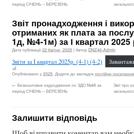
період СІЧЕНЬ – БЕРЕЗЕНЬ
загальног
Звіт пронадходження і викор
отриманих як плата за посл
1д, №4-1м) за І квартал 2025 
Дата публікації
22 Квітня, 2025
| Автор
DNZ46-Admin
Звiти за I квартал 2025р. (4-1) (4-2)
Завантаж
Опубліковано у
2025
. Додати до закладок
постійне посилання
←
Безкоштовне надходження по ЗДО №46 за
Звіт про 
період СІЧЕНЬ – БЕРЕЗЕНЬ
загальног
Залишити відповідь
Щоб відправити коментар вам необ