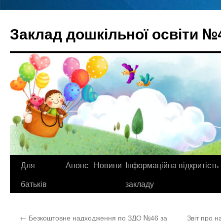
Перейти
до
Заклад дошкільної освіти №
вмісту
Для
Анонс
Новини
Інформаційна відкритість
батьків
закладу
←
Безкоштовне надходження по ЗДО №46 за
Звіт про 