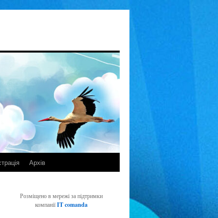
страція
Архів
Розміщено в мережі за підтримки
компанії
IT comanda