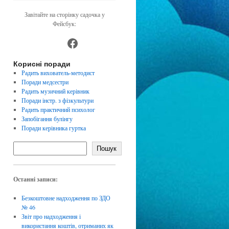
Завітайте на сторінку садочка у
Фейсбук:
https://www.facebook.com/dnz4
Корисні поради
Радить вихователь-методист
Поради медсестри
Радить музичний керівник
Поради інстр. з фізкультури
Радить практичний психолог
Запобігання булінгу
Поради керівника гуртка
Пошук
Останні записи:
Безкоштовне надходження по ЗДО
№ 46
Звіт про надходження і
використання коштів, отриманих як