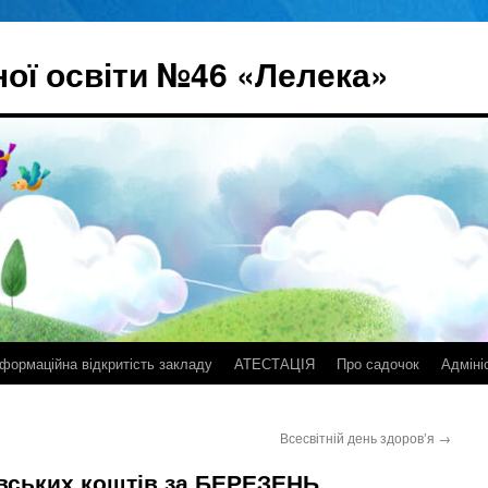
ої освіти №46 «Лелека»
нформаційна відкритість закладу
АТЕСТАЦІЯ
Про садочок
Адміні
Всесвітній день здоровʼя
→
вських коштів за БЕРЕЗЕНЬ