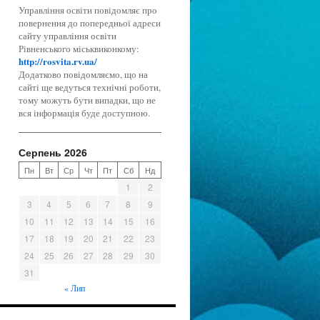
Управління освіти повідомляє про
повернення до попередньої адреси
сайту управління освіти
Рівненського міськвиконкому:
http://rosvita.rv.ua/
Додатково повідомляємо, що на
сайті ще ведуться технічні роботи,
тому можуть бути випадки, що не
вся інформація буде доступною.
Серпень 2026
Пн
Вт
Ср
Чт
Пт
Сб
Нд
1
2
3
4
5
6
7
8
9
10
11
12
13
14
15
16
17
18
19
20
21
22
23
24
25
26
27
28
29
30
31
« Лип