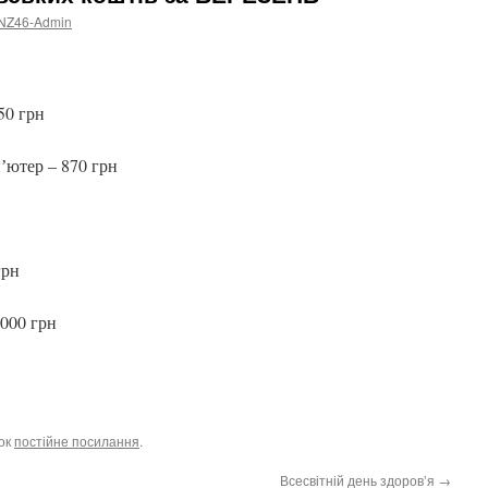
NZ46-Admin
50 грн
пʼютер – 870 грн
грн
4000 грн
док
постійне посилання
.
Всесвітній день здоровʼя
→