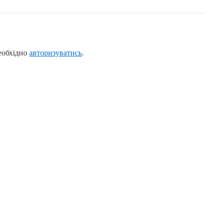
еобхідно
авторизуватись
.