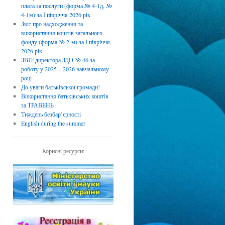
плата за послуги (форма № 4-1д, №
4-1м) за І півріччя 2026 рік
Звіт про надходження та
використання коштів загального
фонду (форма № 2-м) за І півріччя
2026 рік
ЗВІТ директора ЗДО № 46 за
роботу у 2025 – 2026 навчальному
році
До уваги батьківської громади!
Використання батьківських коштів
за ТРАВЕНЬ
Тиждень безбарʼєрності
English during the summer
Корисні ресурси: