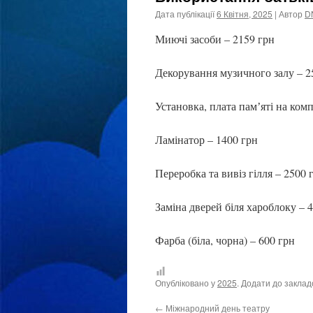
Дата публікації
6 Квітня, 2025
| Автор
D
Миючі засоби – 2159 грн
Декорування музичного залу – 2
Установка, плата памʼяті на ком
Ламінатор – 1400 грн
Переробка та вивіз гілля – 2500 
Заміна дверей біля хароблоку – 
Фарба (біла, чорна) – 600 грн
Опубліковано у
2025
. Додати до закла
←
Міжнародний день театру