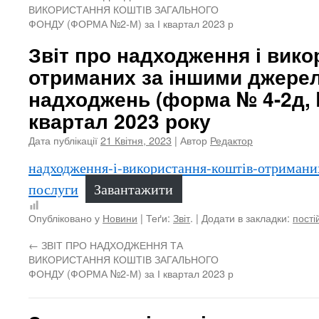
ВИКОРИСТАННЯ КОШТІВ ЗАГАЛЬНОГО
ФОНДУ (ФОРМА №2-М) за І квартал 2023 р
Звіт про надходження і вико
отриманих за іншими джере
надходжень (форма № 4-2д, №
квартал 2023 року
Дата публікації
21 Квітня, 2023
| Автор
Редактор
надходження-і-використання-коштів-отриманих
послуги
Завантажити
Опубліковано у
Новини
| Теґи:
Звіт
. | Додати в закладки:
пості
←
ЗВІТ ПРО НАДХОДЖЕННЯ ТА
ВИКОРИСТАННЯ КОШТІВ ЗАГАЛЬНОГО
ФОНДУ (ФОРМА №2-М) за І квартал 2023 р