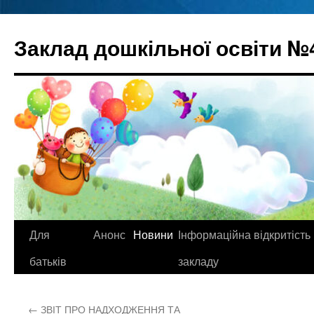
Перейти
до
Заклад дошкільної освіти №
вмісту
Для
Анонс
Новини
Інформаційна відкритість
батьків
закладу
←
ЗВІТ ПРО НАДХОДЖЕННЯ ТА