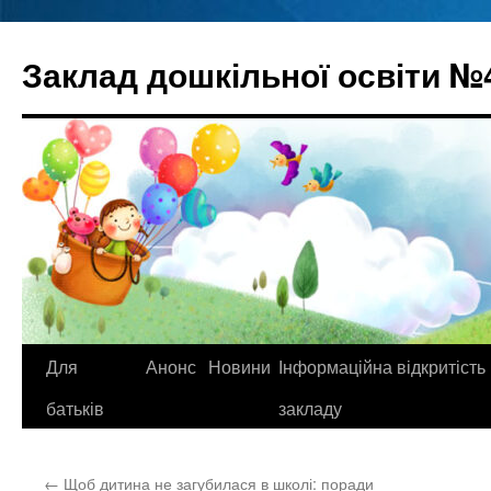
Перейти
до
Заклад дошкільної освіти №
вмісту
Для
Анонс
Новини
Інформаційна відкритість
батьків
закладу
←
Щоб дитина не загубилася в школі: поради