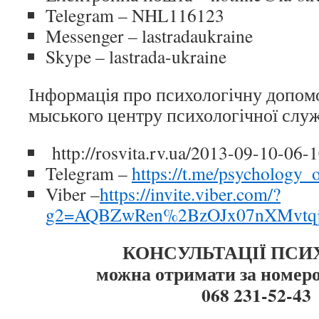
Telegram – NHL116123
Messenger – lastradaukraine
Skype – lastrada-ukraine
Інформація про психологічну допомо
мыського центру психологічної слу
http://rosvita.rv.ua/2013-09-10-06-
Telegram –
https://t.me/psychology_o
Viber –
https://invite.viber.com/?
g2=AQBZwRen%2BzOJx07nXMvtqj
КОНСУЛЬТАЦІЇ ПСИ
можна отримати за номер
068 231-52-43