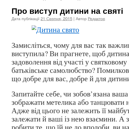
Про виступ дитини на святі
Дата публікації
21 Серпня, 2015
| Автор
Редактор
Замисліться, чому для вас так важли
виступила? Ви прагнете, щоб дитин
задоволення від участі у святковому 
батьківське самолюбство? Помилково
що добре для вас, добре й для дитин
Запитайте себе, чи зобов’язана ваша
зображати метелика або танцювати 
Адже від цього не залежить її майбут
залежати й ваші із нею взаємини. А
робити те, що їй не до вподоби, ви на