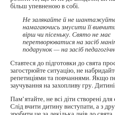
більш упевненою в собі.
Не залякайте й не шантажуйте
намагаючись змусити її вивчит
вірш чи пісеньку. Свято не має
перетворюватися на засіб маніпу
подарунок — на засіб педагогічн
Ставтеся до підготовки до свята про
загострюйте ситуацію, не набридай
репетиціями та повчаннями. Якщо п
заучування на захопливу гру. Дитині
Пам’ятайте, не всі діти створені для
Слід вчити дитину виступати, а з д
зробити це за декілька днів до свята.