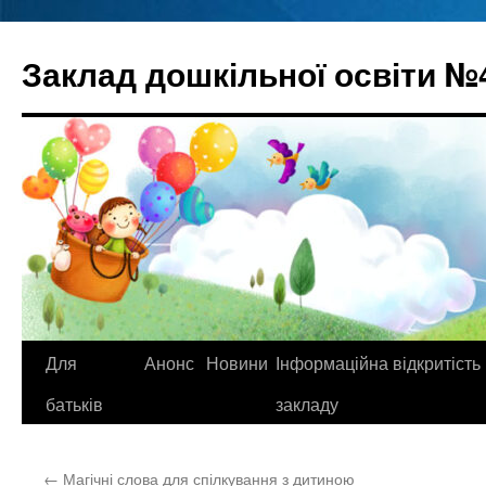
Перейти
до
Заклад дошкільної освіти №
вмісту
Для
Анонс
Новини
Інформаційна відкритість
батьків
закладу
←
Магічні слова для спілкування з дитиною