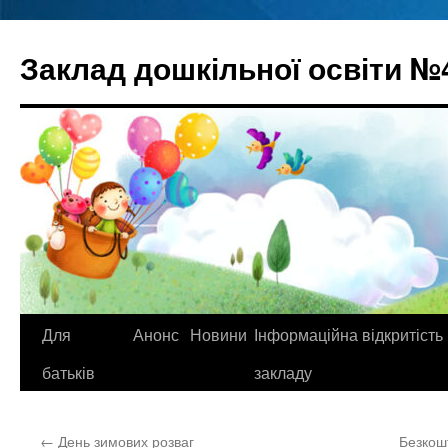
Перейти
до
Заклад дошкільної освіти №
вмісту
Для
Анонс
Новини
Інформаційна відкритість
батьків
закладу
←
День зимових розваг
Безкош