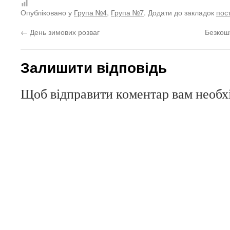
Опубліковано у
Група №4
,
Група №7
. Додати до закладок
пос
←
День зимових розваг
Безкош
Залишити відповідь
Щоб відправити коментар вам необ