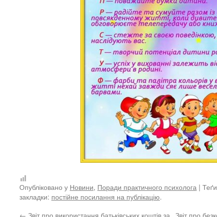
Опубліковано у
Новини
,
Поради практичного психолога
| Теґ
закладки:
постійне посилання на публікацію
.
←
Звіт про використання батьківських коштів за
Звіт про бе