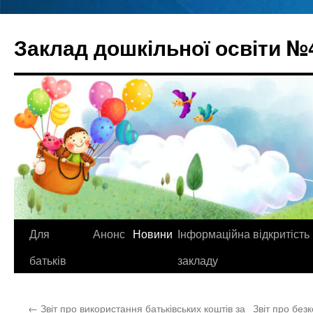
Перейти
до
Заклад дошкільної освіти №
вмісту
Для
Анонс
Новини
Інформаційна відкритість
батьків
закладу
←
Звіт про використання батьківських коштів за
Звіт про бе