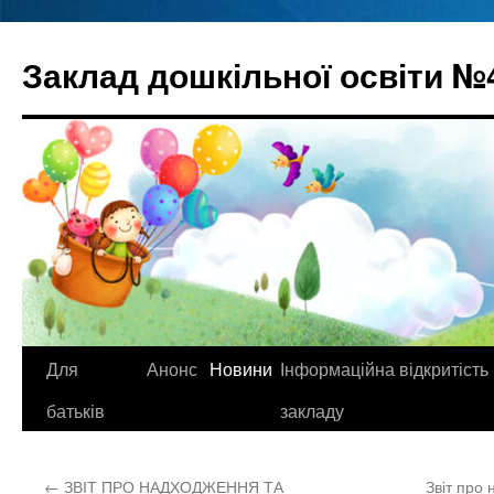
Перейти
до
Заклад дошкільної освіти №
вмісту
Для
Анонс
Новини
Інформаційна відкритість
батьків
закладу
←
ЗВІТ ПРО НАДХОДЖЕННЯ ТА
Звіт про 