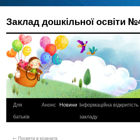
Перейти
до
Заклад дошкільної освіти №
вмісту
Для
Анонс
Новини
Інформаційна відкритість
батьків
закладу
←
Посвята в козачата