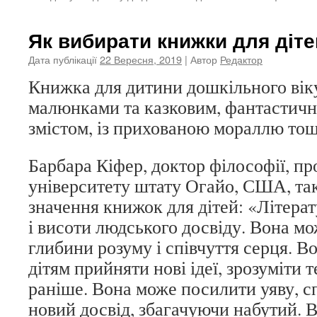
Як вибирати книжки для діте
Дата публікації
22 Вересня, 2019
| Автор
Редактор
Книжка для дитини дошкільного ві
малюнками та казковим, фантастич
змістом, із прихованою мораллю тощ
Барбара Кіфер, доктор філософії, п
університету штату Огайо, США, та
значення книжок для дітей: «Літера
і висоти людського досвіду. Вона м
глибини розуму і співчуття серця. 
дітям прийняти нові ідеї, зрозуміти 
раніше. Вона може посилити уяву, с
новий досвід, збагачуючи набутий. 