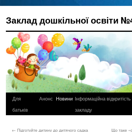
Перейти
до
Заклад дошкільної освіти №
вмісту
Для
Анонс
Новини
Інформаційна відкритість
батьків
закладу
←
Підготуйте дитину до дитячого садка
Що таке «