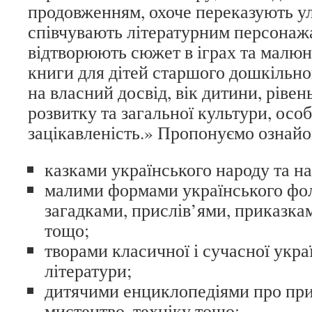
продовженням, охоче переказують ул
співчувають літературним персонаж
відтворюють сюжет в іграх та малюн
книги для дітей старшого дошкільног
на власний досвід, вік дитини, рівен
розвитку та загальної культури, осо
зацікавленість.» Пропонуємо ознайо
казками українського народу та на
малими формами українського ф
загадками, прислів’ями, приказка
тощо;
творами класичної і сучасної укра
літератури;
дитячими енциклопедіями про прир
мистецтво, техніку тощо;