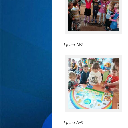
Група №7
Група №8