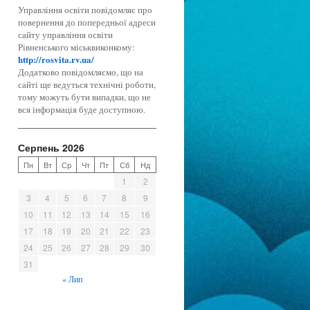
Управління освіти повідомляє про
повернення до попередньої адреси
сайту управління освіти
Рівненського міськвиконкому:
http://rosvita.rv.ua/
Додатково повідомляємо, що на
сайті ще ведуться технічні роботи,
тому можуть бути випадки, що не
вся інформація буде доступною.
Серпень 2026
Пн
Вт
Ср
Чт
Пт
Сб
Нд
1
2
3
4
5
6
7
8
9
10
11
12
13
14
15
16
17
18
19
20
21
22
23
24
25
26
27
28
29
30
31
« Лип