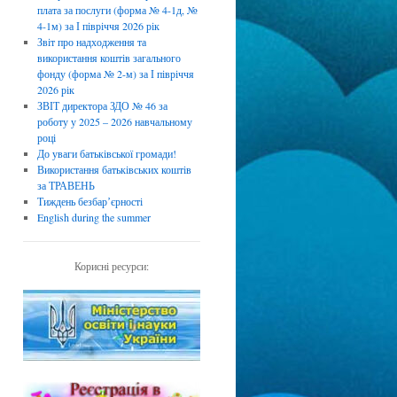
плата за послуги (форма № 4-1д, №
4-1м) за І півріччя 2026 рік
Звіт про надходження та
використання коштів загального
фонду (форма № 2-м) за І півріччя
2026 рік
ЗВІТ директора ЗДО № 46 за
роботу у 2025 – 2026 навчальному
році
До уваги батьківської громади!
Використання батьківських коштів
за ТРАВЕНЬ
Тиждень безбарʼєрності
English during the summer
Корисні ресурси: