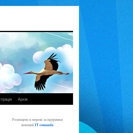
страція
Архів
Розміщено в мережі за підтримки
компанії
IT comanda