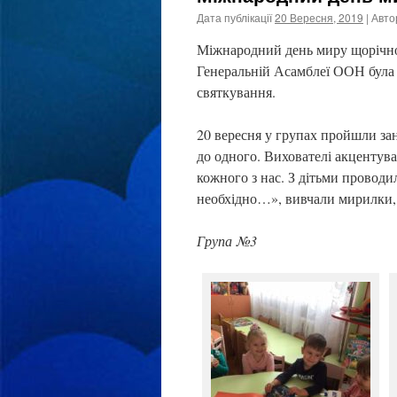
Дата публікації
20 Вересня, 2019
| Авто
Міжнародний день миру щорічно 
Генеральній Асамблеї ООН була 
святкування.
20 вересня у групах пройшли за
до одного. Вихователі акцентува
кожного з нас. З дітьми проводи
необхідно…», вивчали мирилки,
Група №3