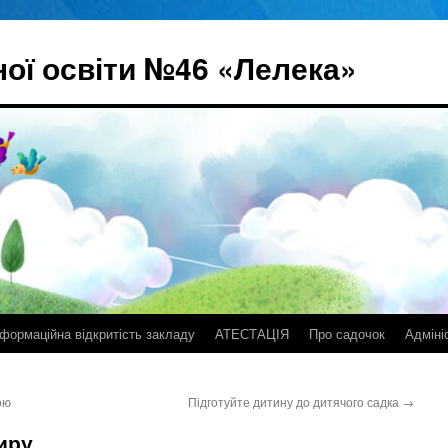
ої освіти №46 «Лелека»
нформаційна відкритість закладу
АТЕСТАЦІЯ
Про садочок
Адміні
ою
Підготуйте дитину до дитячого садка
→
иру