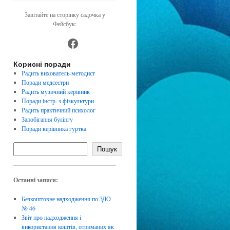
Завітайте на сторінку садочка у
Фейсбук:
https://www.facebook.com/dnz4
Корисні поради
Радить вихователь-методист
Поради медсестри
Радить музичний керівник
Поради інстр. з фізкультури
Радить практичний психолог
Запобігання булінгу
Поради керівника гуртка
Пошук
Останні записи:
Безкоштовне надходження по ЗДО
№ 46
Звіт про надходження і
використання коштів, отриманих як