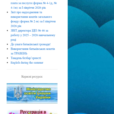
плата за послуги (форма № 4-1д, №
4-1м) за І півріччя 2026 рік
Звіт про надходження та
використання коштів загального
фонду (форма № 2-м) за І півріччя
2026 рік
ЗВІТ директора ЗДО № 46 за
роботу у 2025 – 2026 навчальному
році
До уваги батьківської громади!
Використання батьківських коштів
за ТРАВЕНЬ
Тиждень безбарʼєрності
English during the summer
Корисні ресурси: