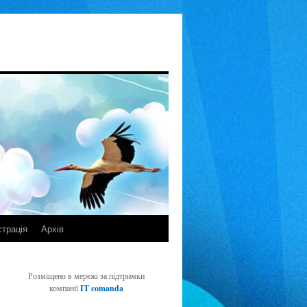
страція
Архів
Розміщено в мережі за підтримки
компанії
IT comanda