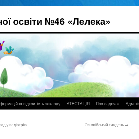
ої освіти №46 «Лелека»
нформаційна відкритість закладу
АТЕСТАЦІЯ
Про садочок
Адміні
лад у педіатрію
Олімпійський тиждень
→