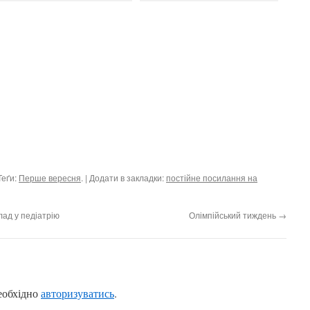
Теґи:
Перше вересня
. | Додати в закладки:
постійне посилання на
лад у педіатрію
Олімпійський тиждень
→
еобхідно
авторизуватись
.