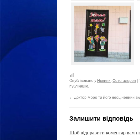
Опубліковано у
Новини
,
Фотогалерея
| 
публікацію
.
←
Доктор Моро та його неоціненний вк
Залишити відповідь
Щоб відправити коментар вам н