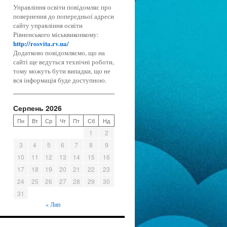
Управління освіти повідомляє про
повернення до попередньої адреси
сайту управління освіти
Рівненського міськвиконкому:
http://rosvita.rv.ua/
Додатково повідомляємо, що на
сайті ще ведуться технічні роботи,
тому можуть бути випадки, що не
вся інформація буде доступною.
Серпень 2026
Пн
Вт
Ср
Чт
Пт
Сб
Нд
1
2
3
4
5
6
7
8
9
10
11
12
13
14
15
16
17
18
19
20
21
22
23
24
25
26
27
28
29
30
31
« Лип