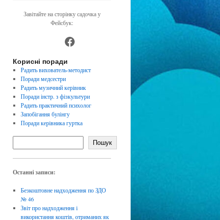
Завітайте на сторінку садочка у
Фейсбук:
https://www.facebook.com/dnz4
Корисні поради
Радить вихователь-методист
Поради медсестри
Радить музичний керівник
Поради інстр. з фізкультури
Радить практичний психолог
Запобігання булінгу
Поради керівника гуртка
Пошук
Останні записи:
Безкоштовне надходження по ЗДО
№ 46
Звіт про надходження і
використання коштів, отриманих як