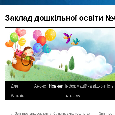
Перейти
до
Заклад дошкільної освіти №
вмісту
Для
Анонс
Новини
Інформаційна відкритість
батьків
закладу
←
Звіт про використання батьківських коштів за
Звіт про 