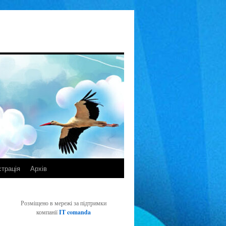
страція
Архів
Розміщено в мережі за підтримки
компанії
IT comanda