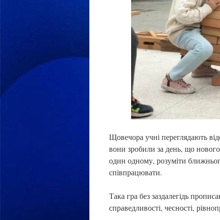
Щовечора учні переглядають віде
вони зробили за день, що нового 
один одному, розуміти ближньог
співпрацювати.
Така гра без заздалегідь прописа
справедливості, чесності, рівно