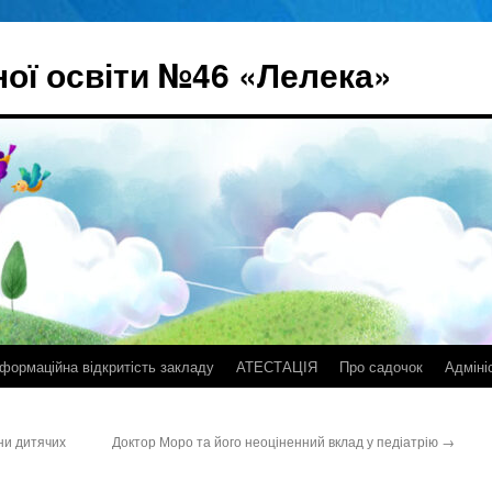
ої освіти №46 «Лелека»
нформаційна відкритість закладу
АТЕСТАЦІЯ
Про садочок
Адміні
ни дитячих
Доктор Моро та його неоціненний вклад у педіатрію
→