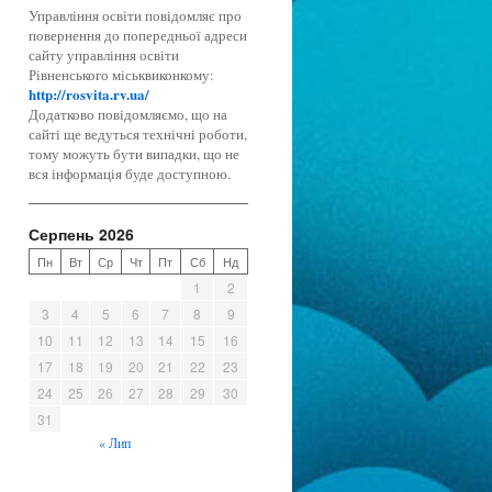
Управління освіти повідомляє про
повернення до попередньої адреси
сайту управління освіти
Рівненського міськвиконкому:
http://rosvita.rv.ua/
Додатково повідомляємо, що на
сайті ще ведуться технічні роботи,
тому можуть бути випадки, що не
вся інформація буде доступною.
Серпень 2026
Пн
Вт
Ср
Чт
Пт
Сб
Нд
1
2
3
4
5
6
7
8
9
10
11
12
13
14
15
16
17
18
19
20
21
22
23
24
25
26
27
28
29
30
31
« Лип