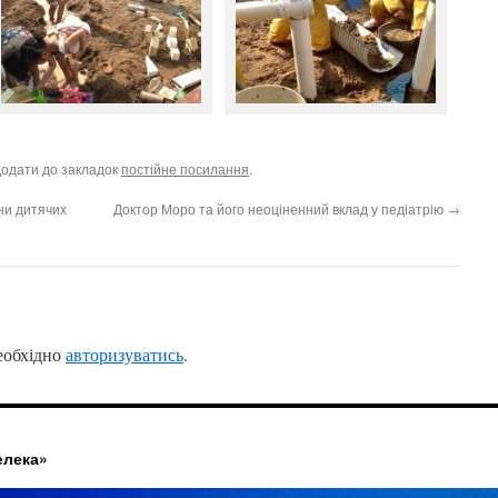
Додати до закладок
постійне посилання
.
ни дитячих
Доктор Моро та його неоціненний вклад у педіатрію
→
еобхідно
авторизуватись
.
елека»