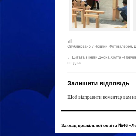
Опубліковано у
Новини
,
Фотогалерея
. 
←
Цитата з книги Джона Холта «Причи
невдач»
Залишити відповідь
Щоб відправити коментар вам н
Заклад дошкільної освіти №46 «Л