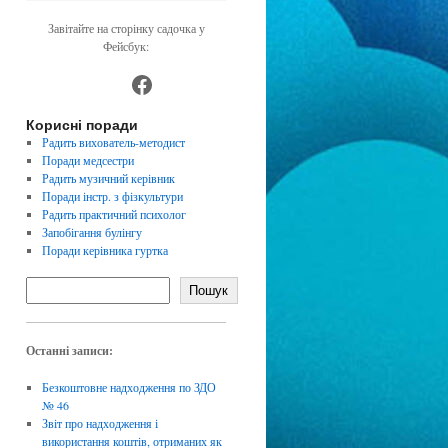
Завітайте на сторінку садочка у
Фейсбук:
https://www.facebook.com/dnz4
Корисні поради
Радить вихователь-методист
Поради медсестри
Радить музичний керівник
Поради інстр. з фізкультури
Радить практичний психолог
Запобігання булінгу
Поради керівника гуртка
Пошук
Останні записи:
Безкоштовне надходження по ЗДО
№ 46
Звіт про надходження і
використання коштів, отриманих як