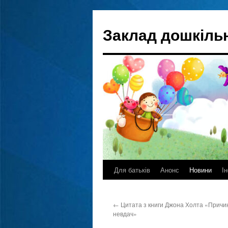
Перейти
до
Заклад дошкільн
вмісту
Для батьків
Анонс
Новини
І
←
Цитата з книги Джона Холта «Причи
невдач»