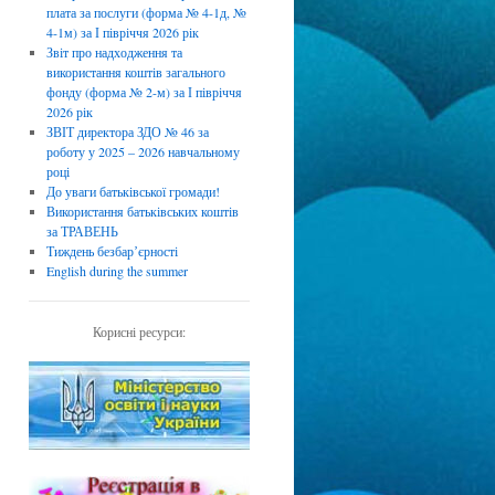
плата за послуги (форма № 4-1д, №
4-1м) за І півріччя 2026 рік
Звіт про надходження та
використання коштів загального
фонду (форма № 2-м) за І півріччя
2026 рік
ЗВІТ директора ЗДО № 46 за
роботу у 2025 – 2026 навчальному
році
До уваги батьківської громади!
Використання батьківських коштів
за ТРАВЕНЬ
Тиждень безбарʼєрності
English during the summer
Корисні ресурси: