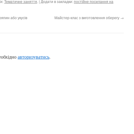
ґи:
Тематичне заняття
. | Додати в закладки:
постійне посилання на
япин або укусів
Майстер-клас з виготовлення оберегу
→
еобхідно
авторизуватись
.