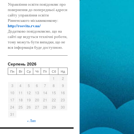
Управління освіти повідомляє про
повернення до попередньої адреси
сайту управління освіти
Рівненського міськвиконкому:
http://rosvita.rv.ua/
Додатково повідомляємо, що на
сайті ще ведуться технічні роботи,
тому можуть бути випадки, що не
вся інформація буде доступною.
Серпень 2026
Пн
Вт
Ср
Чт
Пт
Сб
Нд
1
2
3
4
5
6
7
8
9
10
11
12
13
14
15
16
17
18
19
20
21
22
23
24
25
26
27
28
29
30
31
« Лип