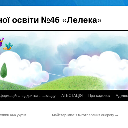
ої освіти №46 «Лелека»
нформаційна відкритість закладу
АТЕСТАЦІЯ
Про садочок
Адміні
япин або укусів
Майстер-клас з виготовлення оберегу
→