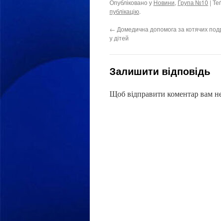
Опубліковано у
Новини
,
Група №10
| Те
публікацію
.
←
Домедична допомога за котячих подр
у дітей
Залишити відповідь
Щоб відправити коментар вам н