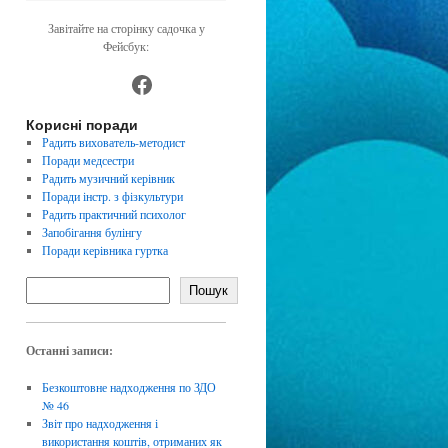
Завітайте на сторінку садочка у
Фейсбук:
https://www.facebook.com/dnz4
Корисні поради
Радить вихователь-методист
Поради медсестри
Радить музичний керівник
Поради інстр. з фізкультури
Радить практичний психолог
Запобігання булінгу
Поради керівника гуртка
Пошук
Останні записи:
Безкоштовне надходження по ЗДО
№ 46
Звіт про надходження і
використання коштів, отриманих як