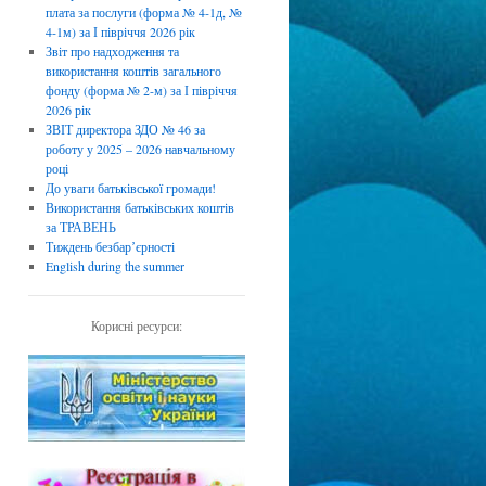
плата за послуги (форма № 4-1д, №
4-1м) за І півріччя 2026 рік
Звіт про надходження та
використання коштів загального
фонду (форма № 2-м) за І півріччя
2026 рік
ЗВІТ директора ЗДО № 46 за
роботу у 2025 – 2026 навчальному
році
До уваги батьківської громади!
Використання батьківських коштів
за ТРАВЕНЬ
Тиждень безбарʼєрності
English during the summer
Корисні ресурси: