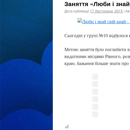
Заняття «Люби і знай
Дата публікації
17 Листопада, 2015
| А
Сьогодні у групі №10 відбулося 
Метою заняття було поглибити ін
видатними місцями Рівного, розв
краю, бажання більше знати про 