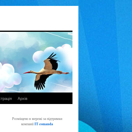
страція
Архів
Розміщено в мережі за підтримки
компанії
IT comanda