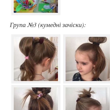
Група №3 (кумедні зачіски):