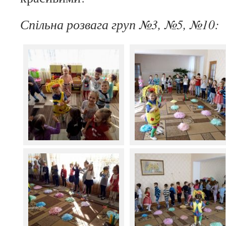
Спільна розвага груп №3, №5, №10: