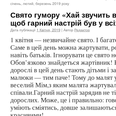
січень, лютий, березень 2019 року
Свято гумору «Хай звучить в
щоб гарний настрій був у всі
Дата публікації
1 Квітня, 2019
| Автор
Редактор
1 квітня — незвичайне свято. І багат
Саме в цей день можна жартувати, ро
навіть батьків. Ігнорувати це свято 
Обов’язково знайдеться жартівник! 
дорослі в цей день стають дітьми і 
малюки — тим паче! Тому до малят у 
веселий Мім,з яким малята жартувал
співали.Гарний настрій зарядив не т
дорослих. Може, це і правильно: гово
уміють сміятись, довше залишаютьс
красивими!