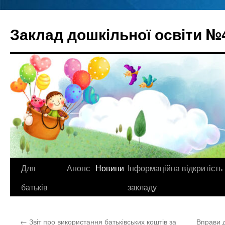
Перейти
до
Заклад дошкільної освіти №
вмісту
Для
Анонс
Новини
Інформаційна відкритість
батьків
закладу
←
Звіт про використання батьківських коштів за
Вправи 