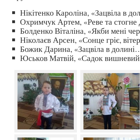
Нікітенко Кароліна, «Зацвіла в д
Охримчук Артем, «Реве та стогне
Болденко Віталіна, «Якби мені че
Ніколаєв Арсен, «Сонце гріє, вітер
Божик Дарина, «Зацвіла в долині
Юськов Матвій, «Садок вишневий