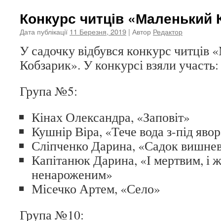
Конкурс читців «Маленький 
Дата публікації
11 Березня, 2019
| Автор
Редактор
У садочку відбувся конкурс читців
Кобзарик». У конкурсі взяли участь:
Група №5:
Кінах Олександра, «Заповіт»
Кушнір Віра, «Тече вода з-під яво
Сліпченко Дарина, «Садок вишнев
Капітанюк Дарина, «І мертвим, і ж
ненароженим»
Місечко Артем, «Село»
Група №10: