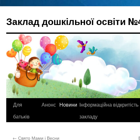
Перейти
до
Заклад дошкільної освіти №
вмісту
Для
Анонс
Новини
Інформаційна відкритість
батьків
закладу
←
Свято Мами і Весни