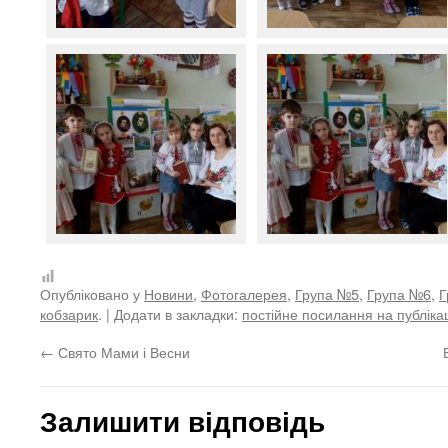
Опубліковано у
Новини
,
Фотогалерея
,
Група №5
,
Група №6
,
Г
кобзарик
. | Додати в закладки:
постійне посилання на публіка
←
Свято Мами і Весни
Залишити відповідь