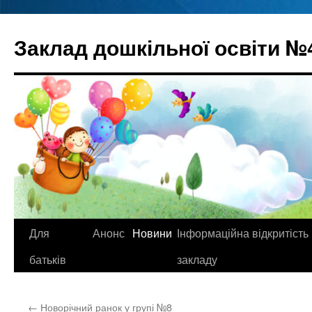
Перейти
до
Заклад дошкільної освіти №
вмісту
Для
Анонс
Новини
Інформаційна відкритість
батьків
закладу
←
Новорічний ранок у групі №8