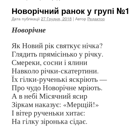
Новорічний ранок у групі №1
Дата публікації
27 Грудня, 2018
| Автор
Редактор
Новорічне
Як Новий рік святкує нічка?
Глядить прямісінько у річку.
Смереки, сосни і ялини
Навколо річки-скатертини.
Їх гілки-рученькі яскріють —
Про чудо Новорічне мріють.
А в небі Місячний ясир
Зіркам наказує: «Мерщій!»
І вітер рученьки хитає:
На гілку зіронька сідає.