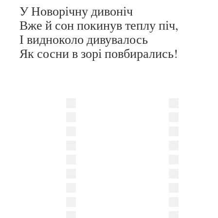
У Новорічну дивоніч
Вже й сон покинув теплу піч,
І видноколо дивувалось
Як сосни в зорі повбирались!