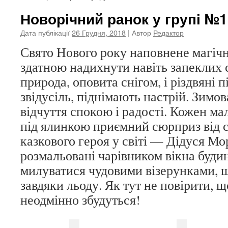
Новорічний ранок у групі №1 
Дата публікації
26 Грудня, 2018
| Автор
Редактор
Свято Нового року наповнене магіч
здатною надихнути навіть запеклих 
природа, оповита снігом, і різдвяні 
звідусіль, піднімають настрій. Зимов
відчуття спокою і радості. Кожен ма
під ялинкою приємний сюрприз від 
казкового героя у світі — Дідуся Мо
розмальовані чарівником вікна буди
милуватися чудовими візерунками, 
завдяки льоду. Як тут не повірити, 
неодмінно збудуться!