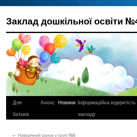
Перейти
до
Заклад дошкільної освіти №
вмісту
Для
Анонс
Новини
Інформаційна відкритість
батьків
закладу
←
Новорічний ранок у групі №6